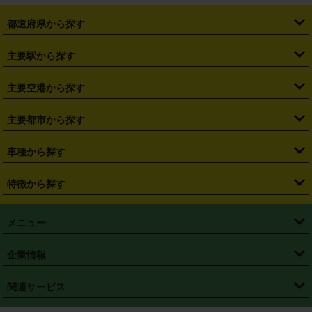
都道府県から探す
・
北海道
・
青森県
・
岩手県
・
宮城県
・
秋田県
・
山形県
主要駅から探す
・
福島県
・
東京都
・
神奈川県
・
埼玉県
・
千葉県
・
茨城県
・
札幌駅
・
仙台駅
・
新宿駅
・
池袋駅
・
渋谷駅
・
東京駅
主要空港から探す
・
栃木県
・
群馬県
・
山梨県
・
愛知県
・
静岡県
・
岐阜県
・
横浜駅
・
川崎駅
・
大宮駅
・
西船橋駅
・
柏駅
・
名古屋駅
・
新千歳空港
・
仙台空港
主要都市から探す
・
長野県
・
新潟県
・
富山県
・
石川県
・
福井県
・
大阪府
・
大阪駅
・
難波駅
・
三宮駅
・
京都駅
・
広島駅
・
博多駅
・
成田空港
・
羽田空港
・
兵庫県
・
京都府
・
滋賀県
・
和歌山県
・
奈良県
・
三重県
・
札幌市
・
仙台市
車種から探す
・
熊本駅
・
那覇空港駅
・
中部国際空港セントレア
・
関西国際空港
・
鳥取県
・
島根県
・
岡山県
・
広島県
・
山口県
・
徳島県
・
千葉市
・
さいたま市
・
軽自動車
・
コンパクトカー
・
ステーションワゴン・セダン
特徴から探す
・
大阪国際空港（伊丹空港）
・
神戸空港
・
香川県
・
愛媛県
・
高知県
・
福岡県
・
佐賀県
・
長崎県
・
横浜市
・
川崎市
・
ミニバン・ワンボックス
・
高級ミニバン・ワンボックス
・
SUV
・
岡山空港
・
徳島空港
・
ハイブリッド
・
宅配レンタカー
・
ETCカードレンタル
・
熊本県
・
大分県
・
宮崎県
・
鹿児島県
・
沖縄県
・
相模原市
・
新潟市
メニュー
・
軽トラック・商用バン
・
福岡空港
・
鹿児島空港
・
長期レンタル
・
深夜時間帯レンタル
・
免責補償プラス
・
静岡市
・
浜松市
・
・
トラック・バン
トップページ
・
はじめての方へ
・
ご利用案内
(タウンエースバン、ライトエースバン等)
企業情報
・
那覇空港
・
パーフェクト補償
・
スタッドレスタイヤ
・
直前予約
・
名古屋市
・
京都市
・
・
トラック・バン
ベストレート保証
・
予約から返却まで
・
・
店舗オリジナル
利用シーン別ガイ
(ハイエースバン・キャラバン等)
・
・
ニコパス(アプリ)
会社概要
・
ニュース
・
国際運転免許証
・
フランチャイズ募集
・
営業時間外返却サービス
・
個人情報保護
関連サービス
・
大阪市
・
堺市
ド
・
・
レッカー搬送サービス
カスタマーハラスメントに対する基本方針
・
神戸市
・
岡山市
・
・
車種・料金
カーリースなら「定額ニコノリパック」
・
店舗を探す
・
キャンペーン