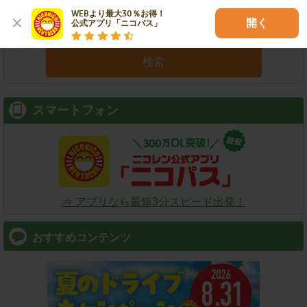
WEBより最大30％お得！

開く
公式アプリ「ニコパス」
検索
スマートフォン
⇒ アプリなら最短3分スピード出発！
おすすめコンテンツ