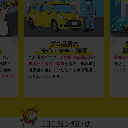
プロ品質の
〜
「安心・安全・清潔」
新
組み
。
ご利用のたびに、
24項目の車両点検
と
登録か
既存イ
車内外の清掃・除菌
を徹底。安心感と
導入し
を削減
清潔感を感じていただける車内環境に
います
ーズナブ
こだわっています。