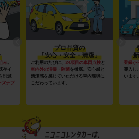
プロ品質の
〜
「安心・安全・清潔」
新
組み
。
ご利用のたびに、
24項目の車両点検
と
登録か
既存イ
車内外の清掃・除菌
を徹底。安心感と
導入し
を削減
清潔感を感じていただける車内環境に
います
ーズナブ
こだわっています。