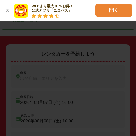
WEBより最大30％お得！

・
匝瑳市
・
大網白里市
・
山武郡横芝光町
開く
公式アプリ「ニコパス」
・
長生郡一宮町
レンタカーを予約しよう
出発
出発店舗、エリアを入力
出発日時
2026年08月07日 (金)
16:00
返却日時
2026年08月08日 (土)
16:00