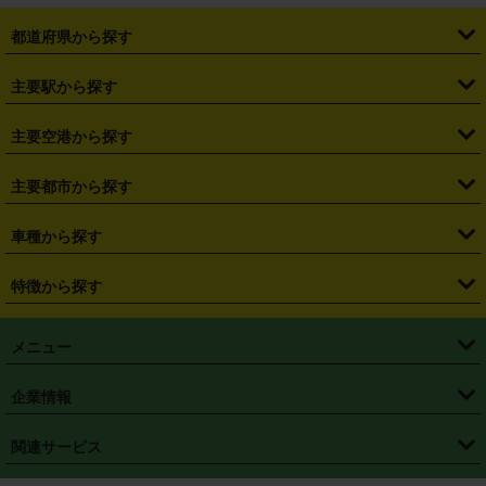
都道府県から探す
・
北海道
・
青森県
・
岩手県
・
宮城県
・
秋田県
・
山形県
主要駅から探す
・
福島県
・
東京都
・
神奈川県
・
埼玉県
・
千葉県
・
茨城県
・
札幌駅
・
仙台駅
・
新宿駅
・
池袋駅
・
渋谷駅
・
東京駅
主要空港から探す
・
栃木県
・
群馬県
・
山梨県
・
愛知県
・
静岡県
・
岐阜県
・
横浜駅
・
川崎駅
・
大宮駅
・
西船橋駅
・
柏駅
・
名古屋駅
・
新千歳空港
・
仙台空港
主要都市から探す
・
長野県
・
新潟県
・
富山県
・
石川県
・
福井県
・
大阪府
・
大阪駅
・
難波駅
・
三宮駅
・
京都駅
・
広島駅
・
博多駅
・
成田空港
・
羽田空港
・
兵庫県
・
京都府
・
滋賀県
・
和歌山県
・
奈良県
・
三重県
・
札幌市
・
仙台市
車種から探す
・
熊本駅
・
那覇空港駅
・
中部国際空港セントレア
・
関西国際空港
・
鳥取県
・
島根県
・
岡山県
・
広島県
・
山口県
・
徳島県
・
千葉市
・
さいたま市
・
軽自動車
・
コンパクトカー
・
ステーションワゴン・セダン
特徴から探す
・
大阪国際空港（伊丹空港）
・
神戸空港
・
香川県
・
愛媛県
・
高知県
・
福岡県
・
佐賀県
・
長崎県
・
横浜市
・
川崎市
・
ミニバン・ワンボックス
・
高級ミニバン・ワンボックス
・
SUV
・
岡山空港
・
徳島空港
・
ハイブリッド
・
宅配レンタカー
・
ETCカードレンタル
・
熊本県
・
大分県
・
宮崎県
・
鹿児島県
・
沖縄県
・
相模原市
・
新潟市
メニュー
・
軽トラック・商用バン
・
福岡空港
・
鹿児島空港
・
長期レンタル
・
深夜時間帯レンタル
・
免責補償プラス
・
静岡市
・
浜松市
・
・
トラック・バン
トップページ
・
はじめての方へ
・
ご利用案内
(タウンエースバン、ライトエースバン等)
企業情報
・
那覇空港
・
パーフェクト補償
・
スタッドレスタイヤ
・
直前予約
・
名古屋市
・
京都市
・
・
トラック・バン
ベストレート保証
・
予約から返却まで
・
・
店舗オリジナル
利用シーン別ガイ
(ハイエースバン・キャラバン等)
・
・
ニコパス(アプリ)
会社概要
・
ニュース
・
国際運転免許証
・
フランチャイズ募集
・
営業時間外返却サービス
・
個人情報保護
関連サービス
・
大阪市
・
堺市
ド
・
・
レッカー搬送サービス
カスタマーハラスメントに対する基本方針
・
神戸市
・
岡山市
・
・
車種・料金
カーリースなら「定額ニコノリパック」
・
店舗を探す
・
キャンペーン