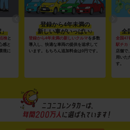
登録から4年未満の
潔」
新しい車がいっぱい♪
全
点検
と
登録から4年未満の新しいクルマ
を多数
全国47
心感と
導入し、快適な車両の提供を追求して
駅チカ
環境に
います。もちろん追加料金は0円です。
店舗で
用いた
す。