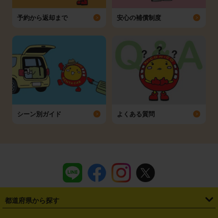
予約から返却まで
安心の補償制度
シーン別ガイド
よくある質問
都道府県から探す
・
北海道
・
青森県
・
岩手県
・
宮城県
・
秋田県
・
山形県