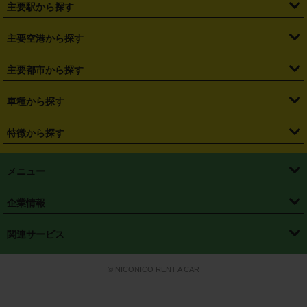
主要駅から探す
・
福島県
・
東京都
・
神奈川県
・
埼玉県
・
千葉県
・
茨城県
・
札幌駅
・
仙台駅
・
新宿駅
・
池袋駅
・
渋谷駅
・
東京駅
主要空港から探す
・
栃木県
・
群馬県
・
山梨県
・
愛知県
・
静岡県
・
岐阜県
・
横浜駅
・
川崎駅
・
大宮駅
・
西船橋駅
・
柏駅
・
名古屋駅
・
新千歳空港
・
仙台空港
主要都市から探す
・
長野県
・
新潟県
・
富山県
・
石川県
・
福井県
・
大阪府
・
大阪駅
・
難波駅
・
三宮駅
・
京都駅
・
広島駅
・
博多駅
・
成田空港
・
羽田空港
・
兵庫県
・
京都府
・
滋賀県
・
和歌山県
・
奈良県
・
三重県
・
札幌市
・
仙台市
車種から探す
・
熊本駅
・
那覇空港駅
・
中部国際空港セントレア
・
関西国際空港
・
鳥取県
・
島根県
・
岡山県
・
広島県
・
山口県
・
徳島県
・
千葉市
・
さいたま市
・
軽自動車
・
コンパクトカー
・
ステーションワゴン・セダン
特徴から探す
・
大阪国際空港（伊丹空港）
・
神戸空港
・
香川県
・
愛媛県
・
高知県
・
福岡県
・
佐賀県
・
長崎県
・
横浜市
・
川崎市
・
ミニバン・ワンボックス
・
高級ミニバン・ワンボックス
・
SUV
・
岡山空港
・
徳島空港
・
ハイブリッド
・
宅配レンタカー
・
ETCカードレンタル
・
熊本県
・
大分県
・
宮崎県
・
鹿児島県
・
沖縄県
・
相模原市
・
新潟市
メニュー
・
軽トラック・商用バン
・
福岡空港
・
鹿児島空港
・
長期レンタル
・
深夜時間帯レンタル
・
免責補償プラス
・
静岡市
・
浜松市
・
・
トラック・バン
トップページ
・
はじめての方へ
・
ご利用案内
(タウンエースバン、ライトエースバン等)
企業情報
・
那覇空港
・
パーフェクト補償
・
スタッドレスタイヤ
・
直前予約
・
名古屋市
・
京都市
・
・
トラック・バン
ベストレート保証
・
予約から返却まで
・
・
店舗オリジナル
利用シーン別ガイ
(ハイエースバン・キャラバン等)
・
・
ニコパス(アプリ)
会社概要
・
ニュース
・
国際運転免許証
・
フランチャイズ募集
・
営業時間外返却サービス
・
個人情報保護
関連サービス
・
大阪市
・
堺市
ド
・
・
レッカー搬送サービス
カスタマーハラスメントに対する基本方針
・
神戸市
・
岡山市
・
・
車種・料金
カーリースなら「定額ニコノリパック」
・
店舗を探す
・
キャンペーン
© NICONICO RENT A CAR
・
特定商取引法に基づく表記
・
旅行業約款
・
広島市
・
北九州市
・
・
会員特典
超短期カーリースの「ニコリース」
・
選ばれる理由
・
安心・安全への取
り組み
・
福岡市
・
熊本市