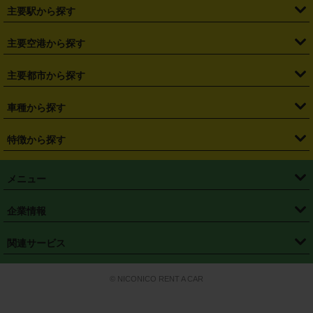
・
北海道
・
青森県
・
岩手県
・
宮城県
・
秋田県
・
山形県
主要駅から探す
・
福島県
・
東京都
・
神奈川県
・
埼玉県
・
千葉県
・
茨城県
・
札幌駅
・
仙台駅
・
新宿駅
・
池袋駅
・
渋谷駅
・
東京駅
主要空港から探す
・
栃木県
・
群馬県
・
山梨県
・
愛知県
・
静岡県
・
岐阜県
・
横浜駅
・
川崎駅
・
大宮駅
・
西船橋駅
・
柏駅
・
名古屋駅
・
新千歳空港
・
仙台空港
主要都市から探す
・
長野県
・
新潟県
・
富山県
・
石川県
・
福井県
・
大阪府
・
大阪駅
・
難波駅
・
三宮駅
・
京都駅
・
広島駅
・
博多駅
・
成田空港
・
羽田空港
・
兵庫県
・
京都府
・
滋賀県
・
和歌山県
・
奈良県
・
三重県
・
札幌市
・
仙台市
車種から探す
・
熊本駅
・
那覇空港駅
・
中部国際空港セントレア
・
関西国際空港
・
鳥取県
・
島根県
・
岡山県
・
広島県
・
山口県
・
徳島県
・
千葉市
・
さいたま市
・
軽自動車
・
コンパクトカー
・
ステーションワゴン・セダン
特徴から探す
・
大阪国際空港（伊丹空港）
・
神戸空港
・
香川県
・
愛媛県
・
高知県
・
福岡県
・
佐賀県
・
長崎県
・
横浜市
・
川崎市
・
ミニバン・ワンボックス
・
高級ミニバン・ワンボックス
・
SUV
・
岡山空港
・
徳島空港
・
ハイブリッド
・
宅配レンタカー
・
ETCカードレンタル
・
熊本県
・
大分県
・
宮崎県
・
鹿児島県
・
沖縄県
・
相模原市
・
新潟市
メニュー
・
軽トラック・商用バン
・
福岡空港
・
鹿児島空港
・
長期レンタル
・
深夜時間帯レンタル
・
免責補償プラス
・
静岡市
・
浜松市
・
・
トラック・バン
トップページ
・
はじめての方へ
・
ご利用案内
(タウンエースバン、ライトエースバン等)
企業情報
・
那覇空港
・
パーフェクト補償
・
スタッドレスタイヤ
・
直前予約
・
名古屋市
・
京都市
・
・
トラック・バン
ベストレート保証
・
予約から返却まで
・
・
店舗オリジナル
利用シーン別ガイ
(ハイエースバン・キャラバン等)
・
・
ニコパス(アプリ)
会社概要
・
ニュース
・
国際運転免許証
・
フランチャイズ募集
・
営業時間外返却サービス
・
個人情報保護
関連サービス
・
大阪市
・
堺市
ド
・
・
レッカー搬送サービス
カスタマーハラスメントに対する基本方針
・
神戸市
・
岡山市
・
・
車種・料金
カーリースなら「定額ニコノリパック」
・
店舗を探す
・
キャンペーン
© NICONICO RENT A CAR
・
特定商取引法に基づく表記
・
旅行業約款
・
広島市
・
北九州市
・
・
会員特典
超短期カーリースの「ニコリース」
・
選ばれる理由
・
安心・安全への取
り組み