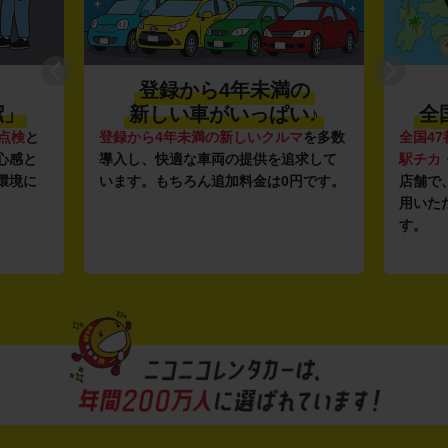
登録から4年未満の
潔」
新しい車がいっぱい♪
全
点検
と
登録から4年未満の新しいクルマ
を多数
全国47
心感と
導入し、快適な車両の提供を追求して
駅チカ
環境に
います。もちろん追加料金は0円です。
店舗で
用いた
す。