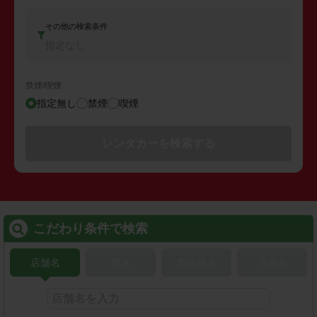
その他の検索条件
指定なし
禁煙/喫煙
指定無し
禁煙
喫煙
レンタカーを検索する
こだわり条件で検索
店舗名
駅名
新幹線名
空港名