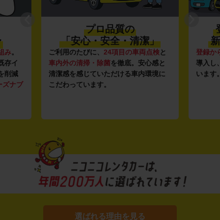
プロ品質の
〜
「安心・安全・清潔」
新
組み
。
ご利用のたびに、
24項目の車両点検
と
登録か
既存イ
車内外の清掃・除菌
を徹底。安心感と
導入し
を削減
清潔感を感じていただける車内環境に
います
ーズナブ
こだわっています。
選ばれる理由を見る