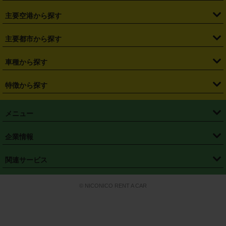
・
福島県
・
東京都
・
神奈川県
・
埼玉県
・
千葉県
・
茨城県
・
札幌駅
・
仙台駅
・
新宿駅
・
池袋駅
・
渋谷駅
・
東京駅
主要空港から探す
・
栃木県
・
群馬県
・
山梨県
・
愛知県
・
静岡県
・
岐阜県
・
横浜駅
・
川崎駅
・
大宮駅
・
西船橋駅
・
柏駅
・
名古屋駅
・
新千歳空港
・
仙台空港
主要都市から探す
・
長野県
・
新潟県
・
富山県
・
石川県
・
福井県
・
大阪府
・
大阪駅
・
難波駅
・
三宮駅
・
京都駅
・
広島駅
・
博多駅
・
成田空港
・
羽田空港
・
兵庫県
・
京都府
・
滋賀県
・
和歌山県
・
奈良県
・
三重県
・
札幌市
・
仙台市
車種から探す
・
熊本駅
・
那覇空港駅
・
中部国際空港セントレア
・
関西国際空港
・
鳥取県
・
島根県
・
岡山県
・
広島県
・
山口県
・
徳島県
・
千葉市
・
さいたま市
・
軽自動車
・
コンパクトカー
・
ステーションワゴン・セダン
特徴から探す
・
大阪国際空港（伊丹空港）
・
神戸空港
・
香川県
・
愛媛県
・
高知県
・
福岡県
・
佐賀県
・
長崎県
・
横浜市
・
川崎市
・
ミニバン・ワンボックス
・
高級ミニバン・ワンボックス
・
SUV
・
岡山空港
・
徳島空港
・
ハイブリッド
・
宅配レンタカー
・
ETCカードレンタル
・
熊本県
・
大分県
・
宮崎県
・
鹿児島県
・
沖縄県
・
相模原市
・
新潟市
メニュー
・
軽トラック・商用バン
・
福岡空港
・
鹿児島空港
・
長期レンタル
・
深夜時間帯レンタル
・
免責補償プラス
・
静岡市
・
浜松市
・
・
トラック・バン
トップページ
・
はじめての方へ
・
ご利用案内
(タウンエースバン、ライトエースバン等)
企業情報
・
那覇空港
・
パーフェクト補償
・
スタッドレスタイヤ
・
直前予約
・
名古屋市
・
京都市
・
・
トラック・バン
ベストレート保証
・
予約から返却まで
・
・
店舗オリジナル
利用シーン別ガイ
(ハイエースバン・キャラバン等)
・
・
ニコパス(アプリ)
会社概要
・
ニュース
・
国際運転免許証
・
フランチャイズ募集
・
営業時間外返却サービス
・
個人情報保護
関連サービス
・
大阪市
・
堺市
ド
・
・
レッカー搬送サービス
カスタマーハラスメントに対する基本方針
・
神戸市
・
岡山市
・
・
車種・料金
カーリースなら「定額ニコノリパック」
・
店舗を探す
・
キャンペーン
© NICONICO RENT A CAR
・
特定商取引法に基づく表記
・
旅行業約款
・
広島市
・
北九州市
・
・
会員特典
超短期カーリースの「ニコリース」
・
選ばれる理由
・
安心・安全への取
り組み
・
福岡市
・
熊本市
・
清潔・快適な車内
・
徹底した車両点検
・
新しいクルマ