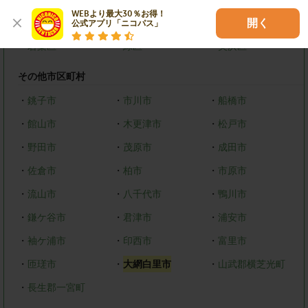
WEBより最大30％お得！

・
中央区
・
花見川区
・
稲毛区
開く
公式アプリ「ニコパス」
・
若葉区
・
緑区
・
美浜区
その他市区町村
・
銚子市
・
市川市
・
船橋市
・
館山市
・
木更津市
・
松戸市
・
野田市
・
茂原市
・
成田市
・
佐倉市
・
柏市
・
市原市
・
流山市
・
八千代市
・
鴨川市
・
鎌ケ谷市
・
君津市
・
浦安市
・
袖ケ浦市
・
印西市
・
富里市
・
匝瑳市
・
大網白里市
・
山武郡横芝光町
・
長生郡一宮町