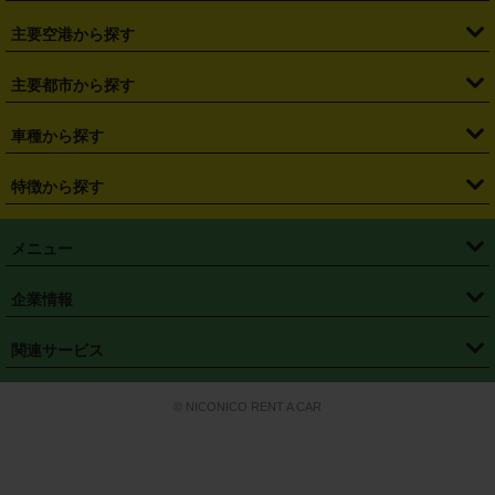
・
福島県
・
東京都
・
神奈川県
・
埼玉県
・
千葉県
・
茨城県
・
札幌駅
・
仙台駅
・
新宿駅
・
池袋駅
・
渋谷駅
・
東京駅
主要空港から探す
・
栃木県
・
群馬県
・
山梨県
・
愛知県
・
静岡県
・
岐阜県
・
横浜駅
・
川崎駅
・
大宮駅
・
西船橋駅
・
柏駅
・
名古屋駅
・
新千歳空港
・
仙台空港
主要都市から探す
・
長野県
・
新潟県
・
富山県
・
石川県
・
福井県
・
大阪府
・
大阪駅
・
難波駅
・
三宮駅
・
京都駅
・
広島駅
・
博多駅
・
成田空港
・
羽田空港
・
兵庫県
・
京都府
・
滋賀県
・
和歌山県
・
奈良県
・
三重県
・
札幌市
・
仙台市
車種から探す
・
熊本駅
・
那覇空港駅
・
中部国際空港セントレア
・
関西国際空港
・
鳥取県
・
島根県
・
岡山県
・
広島県
・
山口県
・
徳島県
・
千葉市
・
さいたま市
・
軽自動車
・
コンパクトカー
・
ステーションワゴン・セダン
特徴から探す
・
大阪国際空港（伊丹空港）
・
神戸空港
・
香川県
・
愛媛県
・
高知県
・
福岡県
・
佐賀県
・
長崎県
・
横浜市
・
川崎市
・
ミニバン・ワンボックス
・
高級ミニバン・ワンボックス
・
SUV
・
岡山空港
・
徳島空港
・
ハイブリッド
・
宅配レンタカー
・
ETCカードレンタル
・
熊本県
・
大分県
・
宮崎県
・
鹿児島県
・
沖縄県
・
相模原市
・
新潟市
メニュー
・
軽トラック・商用バン
・
福岡空港
・
鹿児島空港
・
長期レンタル
・
深夜時間帯レンタル
・
免責補償プラス
・
静岡市
・
浜松市
・
・
トラック・バン
トップページ
・
はじめての方へ
・
ご利用案内
(タウンエースバン、ライトエースバン等)
企業情報
・
那覇空港
・
パーフェクト補償
・
スタッドレスタイヤ
・
直前予約
・
名古屋市
・
京都市
・
・
トラック・バン
ベストレート保証
・
予約から返却まで
・
・
店舗オリジナル
利用シーン別ガイ
(ハイエースバン・キャラバン等)
・
・
ニコパス(アプリ)
会社概要
・
ニュース
・
国際運転免許証
・
フランチャイズ募集
・
営業時間外返却サービス
・
個人情報保護
関連サービス
・
大阪市
・
堺市
ド
・
・
レッカー搬送サービス
カスタマーハラスメントに対する基本方針
・
神戸市
・
岡山市
・
・
車種・料金
カーリースなら「定額ニコノリパック」
・
店舗を探す
・
キャンペーン
© NICONICO RENT A CAR
・
特定商取引法に基づく表記
・
旅行業約款
・
広島市
・
北九州市
・
・
会員特典
超短期カーリースの「ニコリース」
・
選ばれる理由
・
安心・安全への取
り組み
・
福岡市
・
熊本市
・
清潔・快適な車内
・
徹底した車両点検
・
新しいクルマ