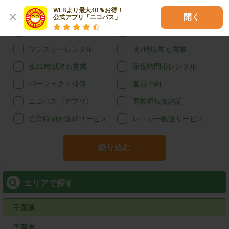
WEBより最大30％お得！

給油可能
ETCレンタル
開く
公式アプリ「ニコパス」
宅配レンタカー
ウィークリーレンタル
マンスリーレンタル
朝7時以前も営業
夜21時以降も営業
深夜時間帯レンタル
パーフェクト補償
直前予約
ニコパス（アプリ）
国際運転免許証
営業時間外返却サービス
レッカー搬送サービス
絞り込む
エリアで探す
千葉県
千葉市