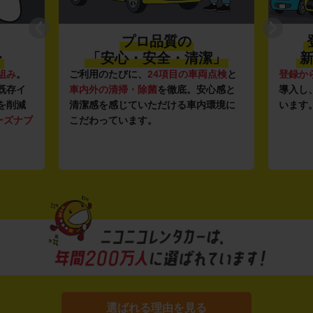
プロ品質の
〜
「安心・安全・清潔」
新
組み
。
ご利用のたびに、
24項目の車両点検
と
登録か
既存イ
車内外の清掃・除菌
を徹底。安心感と
導入し
を削減
清潔感を感じていただける車内環境に
います
ーズナブ
こだわっています。
選ばれる理由を見る