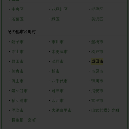
・
中央区
・
花見川区
・
稲毛区
・
若葉区
・
緑区
・
美浜区
その他市区町村
・
銚子市
・
市川市
・
船橋市
・
館山市
・
木更津市
・
松戸市
・
野田市
・
茂原市
・
成田市
・
佐倉市
・
柏市
・
市原市
・
流山市
・
八千代市
・
鴨川市
・
鎌ケ谷市
・
君津市
・
浦安市
・
袖ケ浦市
・
印西市
・
富里市
・
匝瑳市
・
大網白里市
・
山武郡横芝光町
・
長生郡一宮町