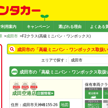
ご利用案内
キャンペーン
選ばれる理由
よくある
県
>
成田市
>
F2クラス(高級ミニバン・ワンボックス)
成田市の「高級ミニバン・ワンボックス取扱い
エリアで探す：
成田市の「高級ミニバン・ワンボックス取扱
保有車両クラ
成田空港店
住所：
成田市天神峰155-26
地図