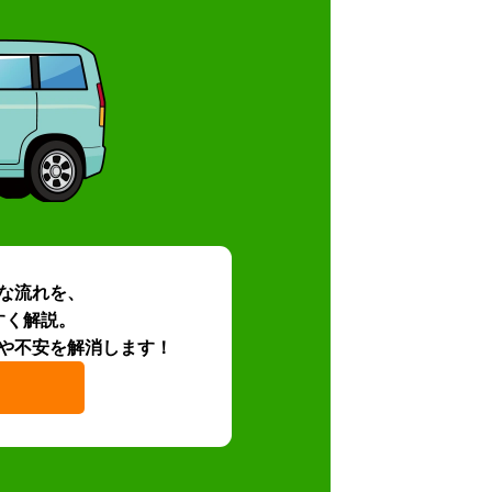
な流れを、
すく解説。
や不安を解消します！