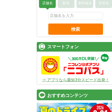
店舗名
駅名
新幹線名
空港名
検索
スマートフォン
⇒ アプリなら最短3分スピード出発！
おすすめコンテンツ