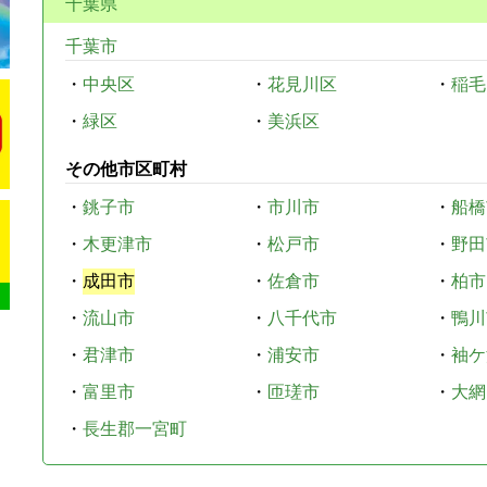
千葉県
千葉市
・
中央区
・
花見川区
・
稲毛
・
緑区
・
美浜区
その他市区町村
・
銚子市
・
市川市
・
船橋
・
木更津市
・
松戸市
・
野田
・
成田市
・
佐倉市
・
柏市
・
流山市
・
八千代市
・
鴨川
・
君津市
・
浦安市
・
袖ケ
・
富里市
・
匝瑳市
・
大網
・
長生郡一宮町