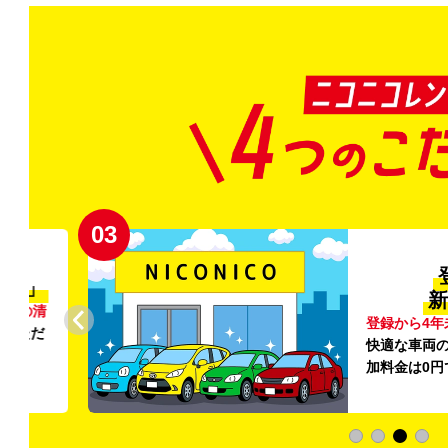
03
清潔」
新
外の清
登録から4年
いただ
快適な車両の
加料金は0円