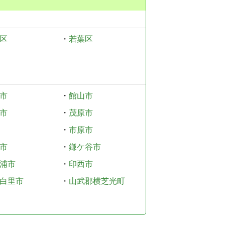
区
・
若葉区
市
・
館山市
市
・
茂原市
・
市原市
市
・
鎌ケ谷市
浦市
・
印西市
白里市
・
山武郡横芝光町