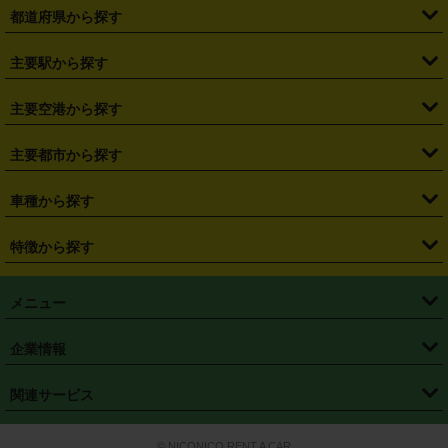
都道府県から探す
・
北海道
・
青森県
・
岩手県
・
宮城県
・
秋田県
・
山形県
主要駅から探す
・
福島県
・
東京都
・
神奈川県
・
埼玉県
・
千葉県
・
茨城県
・
札幌駅
・
仙台駅
・
新宿駅
・
池袋駅
・
渋谷駅
・
東京駅
主要空港から探す
・
栃木県
・
群馬県
・
山梨県
・
愛知県
・
静岡県
・
岐阜県
・
横浜駅
・
川崎駅
・
大宮駅
・
西船橋駅
・
柏駅
・
名古屋駅
・
新千歳空港
・
仙台空港
主要都市から探す
・
長野県
・
新潟県
・
富山県
・
石川県
・
福井県
・
大阪府
・
大阪駅
・
難波駅
・
三宮駅
・
京都駅
・
広島駅
・
博多駅
・
成田空港
・
羽田空港
・
兵庫県
・
京都府
・
滋賀県
・
和歌山県
・
奈良県
・
三重県
・
札幌市
・
仙台市
車種から探す
・
熊本駅
・
那覇空港駅
・
中部国際空港セントレア
・
関西国際空港
・
鳥取県
・
島根県
・
岡山県
・
広島県
・
山口県
・
徳島県
・
千葉市
・
さいたま市
・
軽自動車
・
コンパクトカー
・
ステーションワゴン・セダン
特徴から探す
・
大阪国際空港（伊丹空港）
・
神戸空港
・
香川県
・
愛媛県
・
高知県
・
福岡県
・
佐賀県
・
長崎県
・
横浜市
・
川崎市
・
ミニバン・ワンボックス
・
高級ミニバン・ワンボックス
・
SUV
・
岡山空港
・
徳島空港
・
ハイブリッド
・
宅配レンタカー
・
ETCカードレンタル
・
熊本県
・
大分県
・
宮崎県
・
鹿児島県
・
沖縄県
・
相模原市
・
新潟市
メニュー
・
軽トラック・商用バン
・
福岡空港
・
鹿児島空港
・
長期レンタル
・
深夜時間帯レンタル
・
免責補償プラス
・
静岡市
・
浜松市
・
・
トラック・バン
トップページ
・
はじめての方へ
・
ご利用案内
(タウンエースバン、ライトエースバン等)
企業情報
・
那覇空港
・
パーフェクト補償
・
スタッドレスタイヤ
・
直前予約
・
名古屋市
・
京都市
・
・
トラック・バン
ベストレート保証
・
予約から返却まで
・
・
店舗オリジナル
利用シーン別ガイ
(ハイエースバン・キャラバン等)
・
・
ニコパス(アプリ)
会社概要
・
ニュース
・
国際運転免許証
・
フランチャイズ募集
・
営業時間外返却サービス
・
個人情報保護
関連サービス
・
大阪市
・
堺市
ド
・
・
レッカー搬送サービス
カスタマーハラスメントに対する基本方針
・
神戸市
・
岡山市
・
・
車種・料金
カーリースなら「定額ニコノリパック」
・
店舗を探す
・
キャンペーン
© NICONICO RENT A CAR