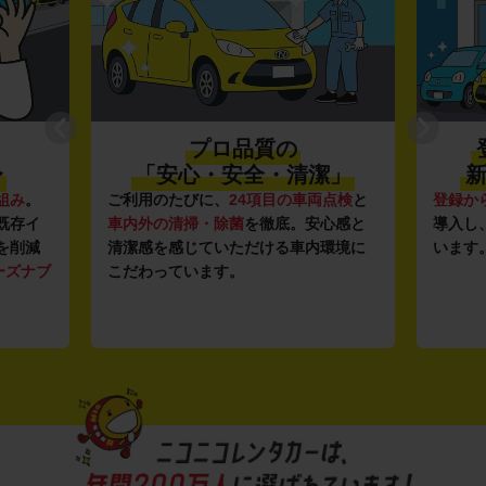
プロ品質の
登録から4
「安心・安全・清潔」
新しい車がい
ご利用のたびに、
24項目の車両点検
と
登録から4年未満の新し
車内外の清掃・除菌
を徹底。安心感と
導入し、快適な車両の
清潔感を感じていただける車内環境に
います。もちろん追加料
こだわっています。