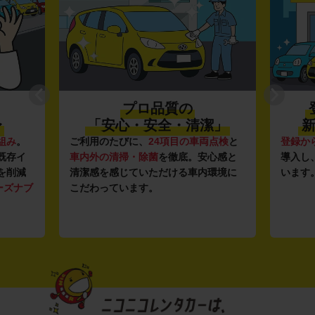
プロ品質の
〜
「安心・安全・清潔」
新
組み
。
ご利用のたびに、
24項目の車両点検
と
登録か
既存イ
車内外の清掃・除菌
を徹底。安心感と
導入し
を削減
清潔感を感じていただける車内環境に
います
ーズナブ
こだわっています。