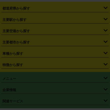
都道府県から探す
・
北海道
・
青森県
・
岩手県
・
宮城県
・
秋田県
・
山形県
主要駅から探す
・
福島県
・
東京都
・
神奈川県
・
埼玉県
・
千葉県
・
茨城県
・
札幌駅
・
仙台駅
・
新宿駅
・
池袋駅
・
渋谷駅
・
東京駅
主要空港から探す
・
栃木県
・
群馬県
・
山梨県
・
愛知県
・
静岡県
・
岐阜県
・
横浜駅
・
川崎駅
・
大宮駅
・
西船橋駅
・
柏駅
・
名古屋駅
・
新千歳空港
・
仙台空港
主要都市から探す
・
長野県
・
新潟県
・
富山県
・
石川県
・
福井県
・
大阪府
・
大阪駅
・
難波駅
・
三宮駅
・
京都駅
・
広島駅
・
博多駅
・
成田空港
・
羽田空港
・
兵庫県
・
京都府
・
滋賀県
・
和歌山県
・
奈良県
・
三重県
・
札幌市
・
仙台市
車種から探す
・
熊本駅
・
那覇空港駅
・
中部国際空港セントレア
・
関西国際空港
・
鳥取県
・
島根県
・
岡山県
・
広島県
・
山口県
・
徳島県
・
千葉市
・
さいたま市
・
軽自動車
・
コンパクトカー
・
ステーションワゴン・セダン
特徴から探す
・
大阪国際空港（伊丹空港）
・
神戸空港
・
香川県
・
愛媛県
・
高知県
・
福岡県
・
佐賀県
・
長崎県
・
横浜市
・
川崎市
・
ミニバン・ワンボックス
・
高級ミニバン・ワンボックス
・
SUV
・
岡山空港
・
徳島空港
・
ハイブリッド
・
宅配レンタカー
・
ETCカードレンタル
・
熊本県
・
大分県
・
宮崎県
・
鹿児島県
・
沖縄県
・
相模原市
・
新潟市
メニュー
・
軽トラック・商用バン
・
福岡空港
・
鹿児島空港
・
長期レンタル
・
深夜時間帯レンタル
・
免責補償プラス
・
静岡市
・
浜松市
・
・
トラック・バン
トップページ
・
はじめての方へ
・
ご利用案内
(タウンエースバン、ライトエースバン等)
企業情報
・
那覇空港
・
パーフェクト補償
・
スタッドレスタイヤ
・
直前予約
・
名古屋市
・
京都市
・
・
トラック・バン
ベストレート保証
・
予約から返却まで
・
・
店舗オリジナル
利用シーン別ガイ
(ハイエースバン・キャラバン等)
・
・
ニコパス(アプリ)
会社概要
・
ニュース
・
国際運転免許証
・
フランチャイズ募集
・
営業時間外返却サービス
・
個人情報保護
関連サービス
・
大阪市
・
堺市
ド
・
・
レッカー搬送サービス
カスタマーハラスメントに対する基本方針
・
神戸市
・
岡山市