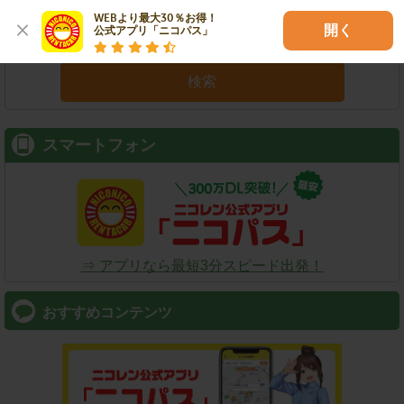
WEBより最大30％お得！

開く
公式アプリ「ニコパス」
検索
スマートフォン
⇒ アプリなら最短3分スピード出発！
おすすめコンテンツ