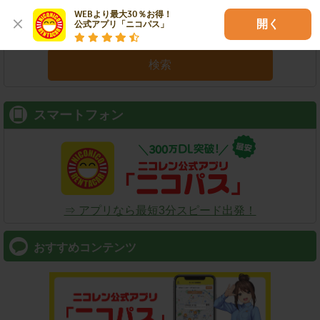
WEBより最大30％お得！

開く
公式アプリ「ニコパス」
検索
スマートフォン
⇒ アプリなら最短3分スピード出発！
おすすめコンテンツ