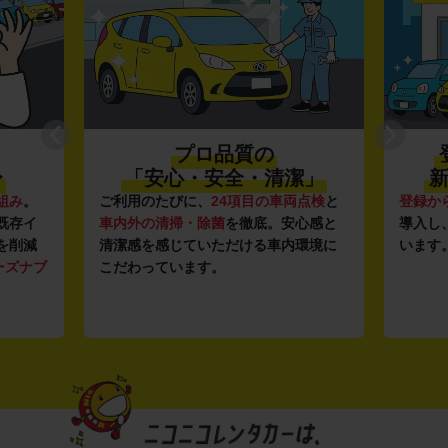
プロ品質の
〜
「安心・安全・清潔」
新
組み
。
ご利用のたびに、
24項目の車両点検
と
登録か
既存イ
車内外の清掃・除菌
を徹底。安心感と
導入し
を削減
清潔感を感じていただける車内環境に
います
ーズナブ
こだわっています。