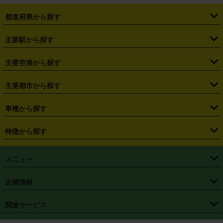
都道府県から探す
・
北海道
・
青森県
・
岩手県
・
宮城県
・
秋田県
・
山形県
主要駅から探す
・
福島県
・
東京都
・
神奈川県
・
埼玉県
・
千葉県
・
茨城県
・
札幌駅
・
仙台駅
・
新宿駅
・
池袋駅
・
渋谷駅
・
東京駅
主要空港から探す
・
栃木県
・
群馬県
・
山梨県
・
愛知県
・
静岡県
・
岐阜県
・
横浜駅
・
川崎駅
・
大宮駅
・
西船橋駅
・
柏駅
・
名古屋駅
・
新千歳空港
・
仙台空港
主要都市から探す
・
長野県
・
新潟県
・
富山県
・
石川県
・
福井県
・
大阪府
・
大阪駅
・
難波駅
・
三宮駅
・
京都駅
・
広島駅
・
博多駅
・
成田空港
・
羽田空港
・
兵庫県
・
京都府
・
滋賀県
・
和歌山県
・
奈良県
・
三重県
・
札幌市
・
仙台市
車種から探す
・
熊本駅
・
那覇空港駅
・
中部国際空港セントレア
・
関西国際空港
・
鳥取県
・
島根県
・
岡山県
・
広島県
・
山口県
・
徳島県
・
千葉市
・
さいたま市
・
軽自動車
・
コンパクトカー
・
ステーションワゴン・セダン
特徴から探す
・
大阪国際空港（伊丹空港）
・
神戸空港
・
香川県
・
愛媛県
・
高知県
・
福岡県
・
佐賀県
・
長崎県
・
横浜市
・
川崎市
・
ミニバン・ワンボックス
・
高級ミニバン・ワンボックス
・
SUV
・
岡山空港
・
徳島空港
・
ハイブリッド
・
宅配レンタカー
・
ETCカードレンタル
・
熊本県
・
大分県
・
宮崎県
・
鹿児島県
・
沖縄県
・
相模原市
・
新潟市
メニュー
・
軽トラック・商用バン
・
福岡空港
・
鹿児島空港
・
長期レンタル
・
深夜時間帯レンタル
・
免責補償プラス
・
静岡市
・
浜松市
・
・
トラック・バン
トップページ
・
はじめての方へ
・
ご利用案内
(タウンエースバン、ライトエースバン等)
企業情報
・
那覇空港
・
パーフェクト補償
・
スタッドレスタイヤ
・
直前予約
・
名古屋市
・
京都市
・
・
トラック・バン
ベストレート保証
・
予約から返却まで
・
・
店舗オリジナル
利用シーン別ガイ
(ハイエースバン・キャラバン等)
・
・
ニコパス(アプリ)
会社概要
・
ニュース
・
国際運転免許証
・
フランチャイズ募集
・
営業時間外返却サービス
・
個人情報保護
関連サービス
・
大阪市
・
堺市
ド
・
・
レッカー搬送サービス
カスタマーハラスメントに対する基本方針
・
神戸市
・
岡山市