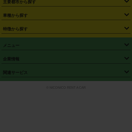
主要都市から探す
・
長野県
・
新潟県
・
富山県
・
石川県
・
福井県
・
大阪府
・
大阪駅
・
難波駅
・
三宮駅
・
京都駅
・
広島駅
・
博多駅
・
成田空港
・
羽田空港
・
兵庫県
・
京都府
・
滋賀県
・
和歌山県
・
奈良県
・
三重県
・
札幌市
・
仙台市
車種から探す
・
熊本駅
・
那覇空港駅
・
中部国際空港セントレア
・
関西国際空港
・
鳥取県
・
島根県
・
岡山県
・
広島県
・
山口県
・
徳島県
・
千葉市
・
さいたま市
・
軽自動車
・
コンパクトカー
・
ステーションワゴン・セダン
特徴から探す
・
大阪国際空港（伊丹空港）
・
神戸空港
・
香川県
・
愛媛県
・
高知県
・
福岡県
・
佐賀県
・
長崎県
・
横浜市
・
川崎市
・
ミニバン・ワンボックス
・
高級ミニバン・ワンボックス
・
SUV
・
岡山空港
・
徳島空港
・
ハイブリッド
・
宅配レンタカー
・
ETCカードレンタル
・
熊本県
・
大分県
・
宮崎県
・
鹿児島県
・
沖縄県
・
相模原市
・
新潟市
メニュー
・
軽トラック・商用バン
・
福岡空港
・
鹿児島空港
・
長期レンタル
・
深夜時間帯レンタル
・
免責補償プラス
・
静岡市
・
浜松市
・
・
トラック・バン
トップページ
・
はじめての方へ
・
ご利用案内
(タウンエースバン、ライトエースバン等)
企業情報
・
那覇空港
・
パーフェクト補償
・
スタッドレスタイヤ
・
直前予約
・
名古屋市
・
京都市
・
・
トラック・バン
ベストレート保証
・
予約から返却まで
・
・
店舗オリジナル
利用シーン別ガイ
(ハイエースバン・キャラバン等)
・
・
ニコパス(アプリ)
会社概要
・
ニュース
・
国際運転免許証
・
フランチャイズ募集
・
営業時間外返却サービス
・
個人情報保護
関連サービス
・
大阪市
・
堺市
ド
・
・
レッカー搬送サービス
カスタマーハラスメントに対する基本方針
・
神戸市
・
岡山市
・
・
車種・料金
カーリースなら「定額ニコノリパック」
・
店舗を探す
・
キャンペーン
© NICONICO RENT A CAR
・
特定商取引法に基づく表記
・
旅行業約款
・
広島市
・
北九州市
・
・
会員特典
超短期カーリースの「ニコリース」
・
選ばれる理由
・
安心・安全への取
り組み
・
福岡市
・
熊本市
・
清潔・快適な車内
・
徹底した車両点検
・
新しいクルマ
空間
・
お客様の声
・
お客様大賞
・
よくある質問