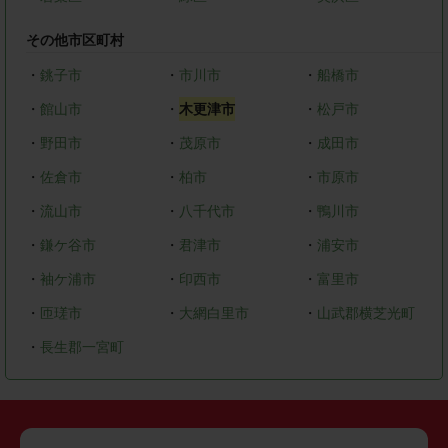
その他市区町村
・
銚子市
・
市川市
・
船橋市
・
館山市
・
木更津市
・
松戸市
・
野田市
・
茂原市
・
成田市
・
佐倉市
・
柏市
・
市原市
・
流山市
・
八千代市
・
鴨川市
・
鎌ケ谷市
・
君津市
・
浦安市
・
袖ケ浦市
・
印西市
・
富里市
・
匝瑳市
・
大網白里市
・
山武郡横芝光町
・
長生郡一宮町