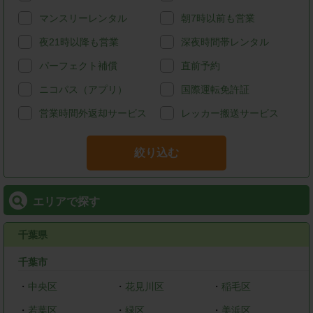
マンスリーレンタル
朝7時以前も営業
夜21時以降も営業
深夜時間帯レンタル
パーフェクト補償
直前予約
ニコパス（アプリ）
国際運転免許証
営業時間外返却サービス
レッカー搬送サービス
絞り込む
エリアで探す
千葉県
千葉市
・
中央区
・
花見川区
・
稲毛区
・
若葉区
・
緑区
・
美浜区