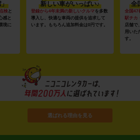
潔」
新しい車がいっぱい♪
全
点検
と
登録から4年未満の新しいクルマ
を多数
全国47
心感と
導入し、快適な車両の提供を追求して
駅チカ
環境に
います。もちろん追加料金は0円です。
店舗で
用いた
す。
選ばれる理由を見る