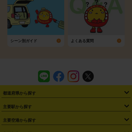
シーン別ガイド
よくある質問
都道府県から探す
・
北海道
・
青森県
・
岩手県
・
宮城県
・
秋田県
・
山形県
主要駅から探す
・
福島県
・
東京都
・
神奈川県
・
埼玉県
・
千葉県
・
茨城県
・
札幌駅
・
仙台駅
・
新宿駅
・
池袋駅
・
渋谷駅
・
東京駅
主要空港から探す
・
栃木県
・
群馬県
・
山梨県
・
愛知県
・
静岡県
・
岐阜県
・
横浜駅
・
川崎駅
・
大宮駅
・
西船橋駅
・
柏駅
・
名古屋駅
・
新千歳空港
・
仙台空港