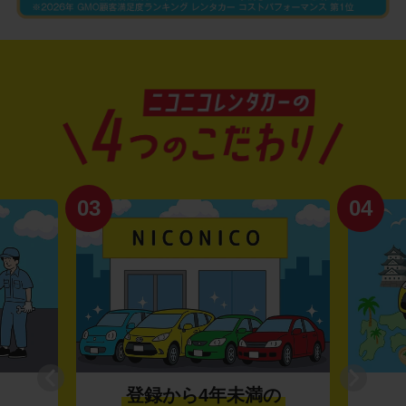
03
04
登録から4年未満の