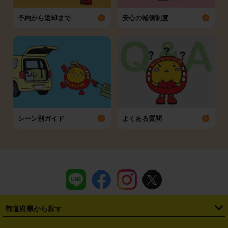
予約から返却まで
安心の補償制度
シーン別ガイド
よくある質問
都道府県から探す
・
北海道
・
青森県
・
岩手県
・
宮城県
・
秋田県
・
山形県