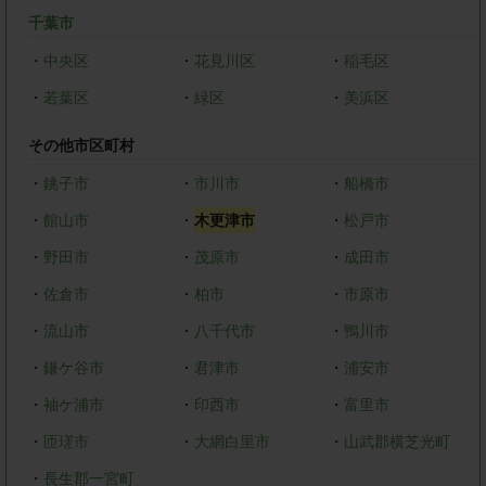
千葉市
・
中央区
・
花見川区
・
稲毛区
・
若葉区
・
緑区
・
美浜区
その他市区町村
・
銚子市
・
市川市
・
船橋市
・
館山市
・
木更津市
・
松戸市
・
野田市
・
茂原市
・
成田市
・
佐倉市
・
柏市
・
市原市
・
流山市
・
八千代市
・
鴨川市
・
鎌ケ谷市
・
君津市
・
浦安市
・
袖ケ浦市
・
印西市
・
富里市
・
匝瑳市
・
大網白里市
・
山武郡横芝光町
・
長生郡一宮町