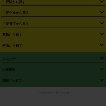
主要駅から探す
・
福島県
・
東京都
・
神奈川県
・
埼玉県
・
千葉県
・
茨城県
・
札幌駅
・
仙台駅
・
新宿駅
・
池袋駅
・
渋谷駅
・
東京駅
主要空港から探す
・
栃木県
・
群馬県
・
山梨県
・
愛知県
・
静岡県
・
岐阜県
・
横浜駅
・
川崎駅
・
大宮駅
・
西船橋駅
・
柏駅
・
名古屋駅
・
新千歳空港
・
仙台空港
主要都市から探す
・
長野県
・
新潟県
・
富山県
・
石川県
・
福井県
・
大阪府
・
大阪駅
・
難波駅
・
三宮駅
・
京都駅
・
広島駅
・
博多駅
・
成田空港
・
羽田空港
・
兵庫県
・
京都府
・
滋賀県
・
和歌山県
・
奈良県
・
三重県
・
札幌市
・
仙台市
車種から探す
・
熊本駅
・
那覇空港駅
・
中部国際空港セントレア
・
関西国際空港
・
鳥取県
・
島根県
・
岡山県
・
広島県
・
山口県
・
徳島県
・
千葉市
・
さいたま市
・
軽自動車
・
コンパクトカー
・
ステーションワゴン・セダン
特徴から探す
・
大阪国際空港（伊丹空港）
・
神戸空港
・
香川県
・
愛媛県
・
高知県
・
福岡県
・
佐賀県
・
長崎県
・
横浜市
・
川崎市
・
ミニバン・ワンボックス
・
高級ミニバン・ワンボックス
・
SUV
・
岡山空港
・
徳島空港
・
ハイブリッド
・
宅配レンタカー
・
ETCカードレンタル
・
熊本県
・
大分県
・
宮崎県
・
鹿児島県
・
沖縄県
・
相模原市
・
新潟市
メニュー
・
軽トラック・商用バン
・
福岡空港
・
鹿児島空港
・
長期レンタル
・
深夜時間帯レンタル
・
免責補償プラス
・
静岡市
・
浜松市
・
・
トラック・バン
トップページ
・
はじめての方へ
・
ご利用案内
(タウンエースバン、ライトエースバン等)
企業情報
・
那覇空港
・
パーフェクト補償
・
スタッドレスタイヤ
・
直前予約
・
名古屋市
・
京都市
・
・
トラック・バン
ベストレート保証
・
予約から返却まで
・
・
店舗オリジナル
利用シーン別ガイ
(ハイエースバン・キャラバン等)
・
・
ニコパス(アプリ)
会社概要
・
ニュース
・
国際運転免許証
・
フランチャイズ募集
・
営業時間外返却サービス
・
個人情報保護
関連サービス
・
大阪市
・
堺市
ド
・
・
レッカー搬送サービス
カスタマーハラスメントに対する基本方針
・
神戸市
・
岡山市
・
・
車種・料金
カーリースなら「定額ニコノリパック」
・
店舗を探す
・
キャンペーン
© NICONICO RENT A CAR
・
特定商取引法に基づく表記
・
旅行業約款
・
広島市
・
北九州市
・
・
会員特典
超短期カーリースの「ニコリース」
・
選ばれる理由
・
安心・安全への取
り組み
・
福岡市
・
熊本市