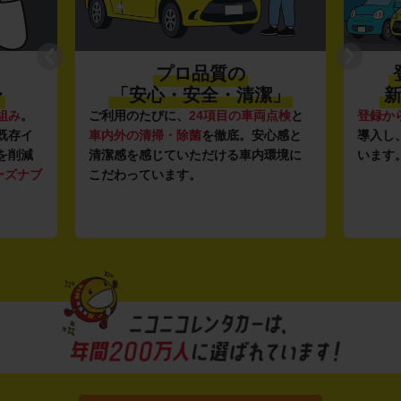
プロ品質の
〜
「安心・安全・清潔」
新
組み
。
ご利用のたびに、
24項目の車両点検
と
登録か
既存イ
車内外の清掃・除菌
を徹底。安心感と
導入し
を削減
清潔感を感じていただける車内環境に
います
ーズナブ
こだわっています。