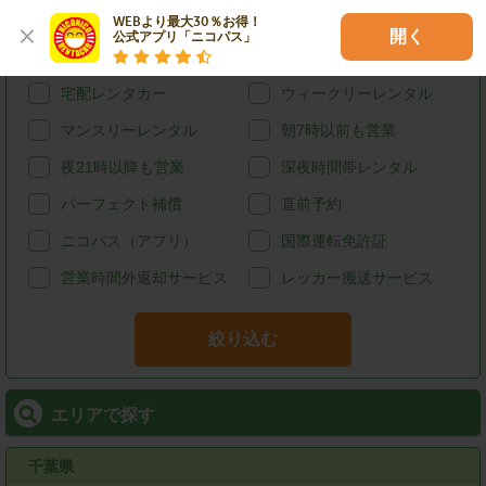
カード決済
スタッドレス
WEBより最大30％お得！

開く
公式アプリ「ニコパス」
給油可能
ETCレンタル
宅配レンタカー
ウィークリーレンタル
マンスリーレンタル
朝7時以前も営業
夜21時以降も営業
深夜時間帯レンタル
パーフェクト補償
直前予約
ニコパス（アプリ）
国際運転免許証
営業時間外返却サービス
レッカー搬送サービス
絞り込む
エリアで探す
千葉県