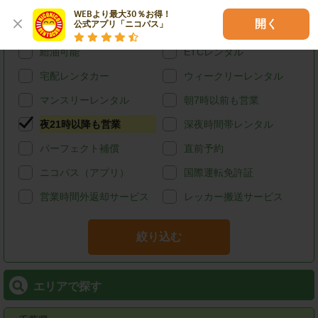
ハイブリッド
禁煙
WEBより最大30％お得！

開く
公式アプリ「ニコパス」
カード決済
スタッドレス
給油可能
ETCレンタル
宅配レンタカー
ウィークリーレンタル
マンスリーレンタル
朝7時以前も営業
夜21時以降も営業
深夜時間帯レンタル
パーフェクト補償
直前予約
ニコパス（アプリ）
国際運転免許証
営業時間外返却サービス
レッカー搬送サービス
絞り込む
エリアで探す