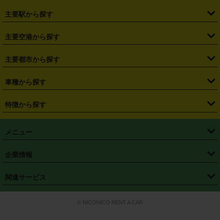
・
北海道
・
青森県
・
岩手県
・
宮城県
・
秋田県
・
山形県
主要駅から探す
・
福島県
・
東京都
・
神奈川県
・
埼玉県
・
千葉県
・
茨城県
・
札幌駅
・
仙台駅
・
新宿駅
・
池袋駅
・
渋谷駅
・
東京駅
主要空港から探す
・
栃木県
・
群馬県
・
山梨県
・
愛知県
・
静岡県
・
岐阜県
・
横浜駅
・
川崎駅
・
大宮駅
・
西船橋駅
・
柏駅
・
名古屋駅
・
新千歳空港
・
仙台空港
主要都市から探す
・
長野県
・
新潟県
・
富山県
・
石川県
・
福井県
・
大阪府
・
大阪駅
・
難波駅
・
三宮駅
・
京都駅
・
広島駅
・
博多駅
・
成田空港
・
羽田空港
・
兵庫県
・
京都府
・
滋賀県
・
和歌山県
・
奈良県
・
三重県
・
札幌市
・
仙台市
車種から探す
・
熊本駅
・
那覇空港駅
・
中部国際空港セントレア
・
関西国際空港
・
鳥取県
・
島根県
・
岡山県
・
広島県
・
山口県
・
徳島県
・
千葉市
・
さいたま市
・
軽自動車
・
コンパクトカー
・
ステーションワゴン・セダン
特徴から探す
・
大阪国際空港（伊丹空港）
・
神戸空港
・
香川県
・
愛媛県
・
高知県
・
福岡県
・
佐賀県
・
長崎県
・
横浜市
・
川崎市
・
ミニバン・ワンボックス
・
高級ミニバン・ワンボックス
・
SUV
・
岡山空港
・
徳島空港
・
ハイブリッド
・
宅配レンタカー
・
ETCカードレンタル
・
熊本県
・
大分県
・
宮崎県
・
鹿児島県
・
沖縄県
・
相模原市
・
新潟市
メニュー
・
軽トラック・商用バン
・
福岡空港
・
鹿児島空港
・
長期レンタル
・
深夜時間帯レンタル
・
免責補償プラス
・
静岡市
・
浜松市
・
・
トラック・バン
トップページ
・
はじめての方へ
・
ご利用案内
(タウンエースバン、ライトエースバン等)
企業情報
・
那覇空港
・
パーフェクト補償
・
スタッドレスタイヤ
・
直前予約
・
名古屋市
・
京都市
・
・
トラック・バン
ベストレート保証
・
予約から返却まで
・
・
店舗オリジナル
利用シーン別ガイ
(ハイエースバン・キャラバン等)
・
・
ニコパス(アプリ)
会社概要
・
ニュース
・
国際運転免許証
・
フランチャイズ募集
・
営業時間外返却サービス
・
個人情報保護
関連サービス
・
大阪市
・
堺市
ド
・
・
レッカー搬送サービス
カスタマーハラスメントに対する基本方針
・
神戸市
・
岡山市
・
・
車種・料金
カーリースなら「定額ニコノリパック」
・
店舗を探す
・
キャンペーン
© NICONICO RENT A CAR
・
特定商取引法に基づく表記
・
旅行業約款
・
広島市
・
北九州市
・
・
会員特典
超短期カーリースの「ニコリース」
・
選ばれる理由
・
安心・安全への取