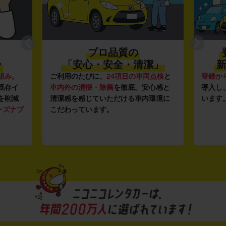
プロ品質の
〜
「安心・安全・清潔」
新
組み
。
ご利用のたびに、
24項目の車両点検
と
登録か
既存イ
車内外の清掃・除菌
を徹底。安心感と
導入し
を削減
清潔感を感じていただける車内環境に
います
ーズナブ
こだわっています。