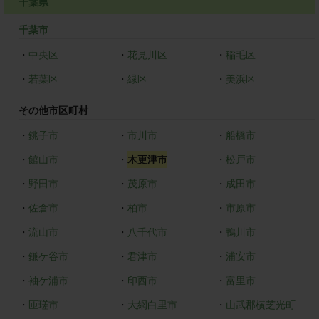
千葉県
千葉市
・
中央区
・
花見川区
・
稲毛区
・
若葉区
・
緑区
・
美浜区
その他市区町村
・
銚子市
・
市川市
・
船橋市
・
館山市
・
木更津市
・
松戸市
・
野田市
・
茂原市
・
成田市
・
佐倉市
・
柏市
・
市原市
・
流山市
・
八千代市
・
鴨川市
・
鎌ケ谷市
・
君津市
・
浦安市
・
袖ケ浦市
・
印西市
・
富里市
・
匝瑳市
・
大網白里市
・
山武郡横芝光町