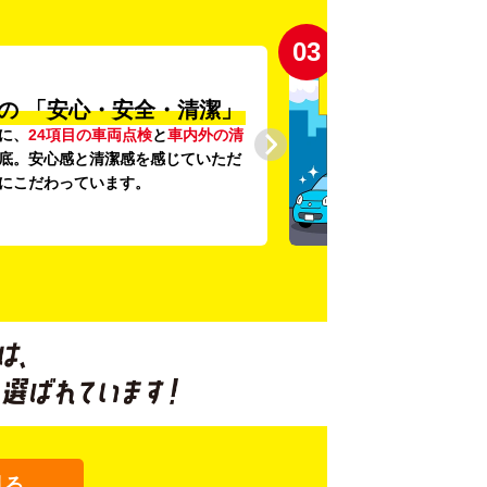
03
の
「安心・安全・清潔」
に、
24項目の車両点検
と
車内外の清
底。安心感と清潔感を感じていただ
にこだわっています。
見る