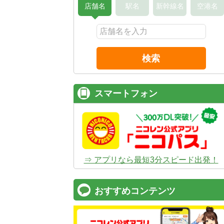
店舗名
駅名
新幹線名
空港名
検索
スマートフォン
⇒ アプリなら最短3分スピード出発！
おすすめコンテンツ