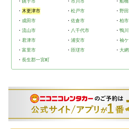
・
銚子市
・
市川市
・
船橋
・
木更津市
・
松戸市
・
野田
・
成田市
・
佐倉市
・
柏市
・
流山市
・
八千代市
・
鴨川
・
君津市
・
浦安市
・
袖ケ
・
富里市
・
匝瑳市
・
大網
・
長生郡一宮町