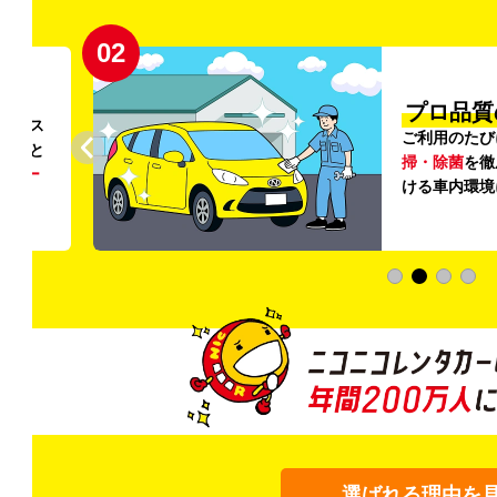
02
円〜
プロ品質
リンス
ご利用のたび
ること
掃・除菌
を徹
う
リー
ける車内環境
選ばれる理由を