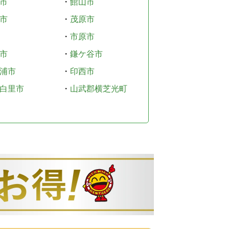
市
・
館山市
市
・
茂原市
・
市原市
市
・
鎌ケ谷市
浦市
・
印西市
白里市
・
山武郡横芝光町