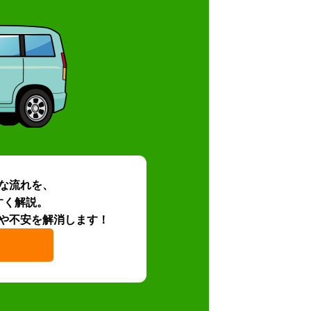
な流れを、
すく解説。
や不安を解消します！