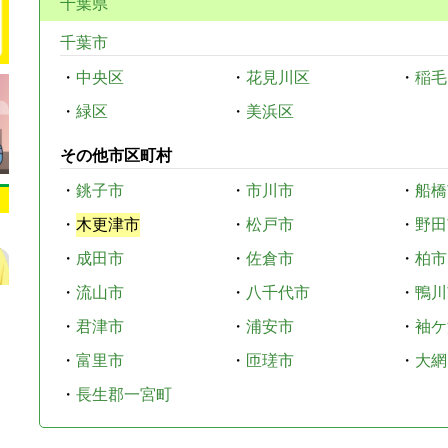
千葉県
千葉市
・
中央区
・
花見川区
・
稲毛
・
緑区
・
美浜区
その他市区町村
・
銚子市
・
市川市
・
船橋
・
木更津市
・
松戸市
・
野田
・
成田市
・
佐倉市
・
柏市
・
流山市
・
八千代市
・
鴨川
・
君津市
・
浦安市
・
袖ケ
・
富里市
・
匝瑳市
・
大網
・
長生郡一宮町