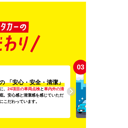
03
の
「安心・安全・清潔」
に、
24項目の車両点検
と
車内外の清
底。安心感と清潔感を感じていただ
にこだわっています。