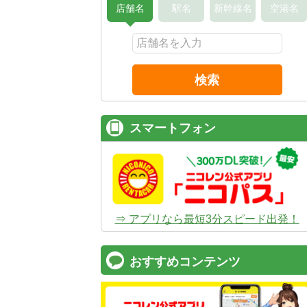
店舗名
駅名
新幹線名
空港名
検索
スマートフォン
⇒ アプリなら最短3分スピード出発！
おすすめコンテンツ