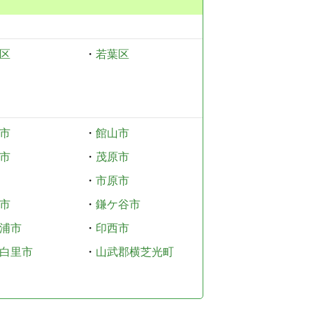
区
・
若葉区
市
・
館山市
市
・
茂原市
・
市原市
市
・
鎌ケ谷市
浦市
・
印西市
白里市
・
山武郡横芝光町