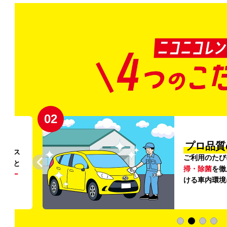
02
円〜
プロ品質
リンス
ご利用のたび
ること
掃・除菌
を徹
う
リー
ける車内環境