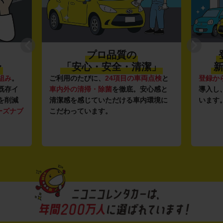
プロ品質の
〜
「安心・安全・清潔」
新
組み
。
ご利用のたびに、
24項目の車両点検
と
登録か
既存イ
車内外の清掃・除菌
を徹底。安心感と
導入し
を削減
清潔感を感じていただける車内環境に
います
ーズナブ
こだわっています。