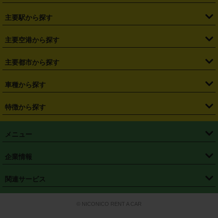
・
北海道
・
青森県
・
岩手県
・
宮城県
・
秋田県
・
山形県
主要駅から探す
・
福島県
・
東京都
・
神奈川県
・
埼玉県
・
千葉県
・
茨城県
・
札幌駅
・
仙台駅
・
新宿駅
・
池袋駅
・
渋谷駅
・
東京駅
主要空港から探す
・
栃木県
・
群馬県
・
山梨県
・
愛知県
・
静岡県
・
岐阜県
・
横浜駅
・
川崎駅
・
大宮駅
・
西船橋駅
・
柏駅
・
名古屋駅
・
新千歳空港
・
仙台空港
主要都市から探す
・
長野県
・
新潟県
・
富山県
・
石川県
・
福井県
・
大阪府
・
大阪駅
・
難波駅
・
三宮駅
・
京都駅
・
広島駅
・
博多駅
・
成田空港
・
羽田空港
・
兵庫県
・
京都府
・
滋賀県
・
和歌山県
・
奈良県
・
三重県
・
札幌市
・
仙台市
車種から探す
・
熊本駅
・
那覇空港駅
・
中部国際空港セントレア
・
関西国際空港
・
鳥取県
・
島根県
・
岡山県
・
広島県
・
山口県
・
徳島県
・
千葉市
・
さいたま市
・
軽自動車
・
コンパクトカー
・
ステーションワゴン・セダン
特徴から探す
・
大阪国際空港（伊丹空港）
・
神戸空港
・
香川県
・
愛媛県
・
高知県
・
福岡県
・
佐賀県
・
長崎県
・
横浜市
・
川崎市
・
ミニバン・ワンボックス
・
高級ミニバン・ワンボックス
・
SUV
・
岡山空港
・
徳島空港
・
ハイブリッド
・
宅配レンタカー
・
ETCカードレンタル
・
熊本県
・
大分県
・
宮崎県
・
鹿児島県
・
沖縄県
・
相模原市
・
新潟市
メニュー
・
軽トラック・商用バン
・
福岡空港
・
鹿児島空港
・
長期レンタル
・
深夜時間帯レンタル
・
免責補償プラス
・
静岡市
・
浜松市
・
・
トラック・バン
トップページ
・
はじめての方へ
・
ご利用案内
(タウンエースバン、ライトエースバン等)
企業情報
・
那覇空港
・
パーフェクト補償
・
スタッドレスタイヤ
・
直前予約
・
名古屋市
・
京都市
・
・
トラック・バン
ベストレート保証
・
予約から返却まで
・
・
店舗オリジナル
利用シーン別ガイ
(ハイエースバン・キャラバン等)
・
・
ニコパス(アプリ)
会社概要
・
ニュース
・
国際運転免許証
・
フランチャイズ募集
・
営業時間外返却サービス
・
個人情報保護
関連サービス
・
大阪市
・
堺市
ド
・
・
レッカー搬送サービス
カスタマーハラスメントに対する基本方針
・
神戸市
・
岡山市
・
・
車種・料金
カーリースなら「定額ニコノリパック」
・
店舗を探す
・
キャンペーン
© NICONICO RENT A CAR
・
特定商取引法に基づく表記
・
旅行業約款
・
広島市
・
北九州市
・
・
会員特典
超短期カーリースの「ニコリース」
・
選ばれる理由
・
安心・安全への取