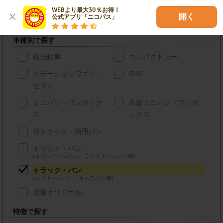
WEBより最大30％お得！

木更津市のニコニコレンタカーを条件検索
開く
公式アプリ「ニコパス」
車種別で探す
軽自動車
コンパクトカー
ステーションワゴン・
SUV
セダン
ミニバン・ワンボック
高級ミニバン・ワンボ
ス
ックス
軽トラック・商用バン
トラック・バン
(タウンエースバン、ライトエースバン等)
トラック・バン
(ハイエースバン・キャラバン等)
店舗オリジナル
特徴で探す