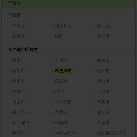
千葉県
千葉市
・
中央区
・
花見川区
・
稲毛区
・
若葉区
・
緑区
・
美浜区
その他市区町村
・
銚子市
・
市川市
・
船橋市
・
館山市
・
木更津市
・
松戸市
・
野田市
・
茂原市
・
成田市
・
佐倉市
・
柏市
・
市原市
・
流山市
・
八千代市
・
鴨川市
・
鎌ケ谷市
・
君津市
・
浦安市
・
袖ケ浦市
・
印西市
・
富里市
・
匝瑳市
・
大網白里市
・
山武郡横芝光町