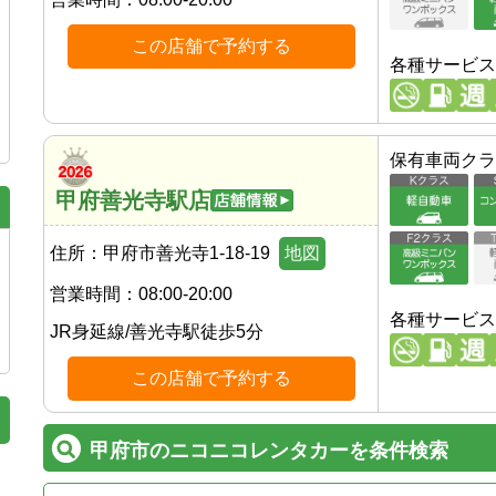
この店舗で予約する
各種サービス
保有車両クラ
甲府善光寺駅店
住所：
甲府市善光寺1-18-19
地図
営業時間：
08:00-20:00
各種サービス
JR身延線
/
善光寺駅
徒歩
5
分
この店舗で予約する
甲府市のニコニコレンタカーを条件検索