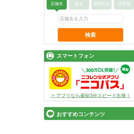
店舗名
駅名
新幹線名
空港名
検索
スマートフォン
⇒ アプリなら最短3分スピード出発！
おすすめコンテンツ