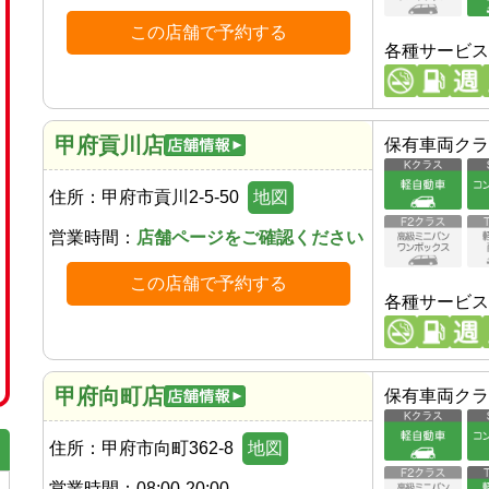
この店舗で予約する
各種サービス
甲府貢川店
保有車両クラ
住所：
甲府市貢川2-5-50
地図
営業時間：
店舗ページをご確認ください
この店舗で予約する
各種サービス
甲府向町店
保有車両クラ
住所：
甲府市向町362-8
地図
営業時間：
08:00-20:00