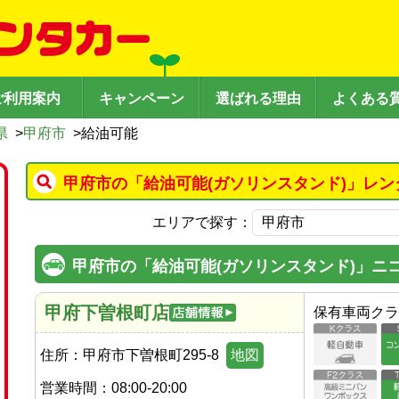
ご利用案内
キャンペーン
選ばれる理由
よくある
県
>
甲府市
>
給油可能
甲府市の「給油可能(ガソリンスタンド)」レン
エリアで探す：
甲府市の「給油可能(ガソリンスタンド)」ニ
甲府下曽根町店
保有車両クラ
住所：
甲府市下曽根町295-8
地図
営業時間：
08:00-20:00