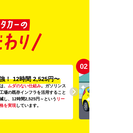
03
の
「安心・安全・清潔」
に、
24項目の車両点検
と
車内外の清
底。安心感と清潔感を感じていただ
にこだわっています。