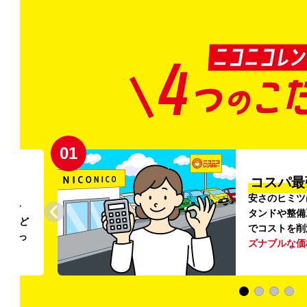
02
円〜
プロ品質
リンス
ご利用のたび
ること
掃・除菌
を徹
う
リー
ける車内環境