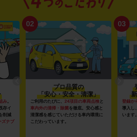
02
03
プロ品質の
〜
「安心・安全・清潔」
新
組み
。
ご利用のたびに、
24項目の車両点検
と
登録か
既存イ
車内外の清掃・除菌
を徹底。安心感と
導入し
を削減
清潔感を感じていただける車内環境に
います
ーズナブ
こだわっています。