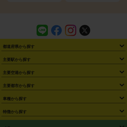
都道府県から探す
・
北海道
・
青森県
・
岩手県
・
宮城県
・
秋田県
・
山形県
主要駅から探す
・
福島県
・
東京都
・
神奈川県
・
埼玉県
・
千葉県
・
茨城県
・
札幌駅
・
仙台駅
・
新宿駅
・
池袋駅
・
渋谷駅
・
東京駅
主要空港から探す
・
栃木県
・
群馬県
・
山梨県
・
愛知県
・
静岡県
・
岐阜県
・
横浜駅
・
川崎駅
・
大宮駅
・
西船橋駅
・
柏駅
・
名古屋駅
・
新千歳空港
・
仙台空港
主要都市から探す
・
長野県
・
新潟県
・
富山県
・
石川県
・
福井県
・
大阪府
・
大阪駅
・
難波駅
・
三宮駅
・
京都駅
・
広島駅
・
博多駅
・
成田空港
・
羽田空港
・
兵庫県
・
京都府
・
滋賀県
・
和歌山県
・
奈良県
・
三重県
・
札幌市
・
仙台市
車種から探す
・
熊本駅
・
那覇空港駅
・
中部国際空港セントレア
・
関西国際空港
・
鳥取県
・
島根県
・
岡山県
・
広島県
・
山口県
・
徳島県
・
千葉市
・
さいたま市
・
軽自動車
・
コンパクトカー
・
ステーションワゴン・セダン
特徴から探す
・
大阪国際空港（伊丹空港）
・
神戸空港
・
香川県
・
愛媛県
・
高知県
・
福岡県
・
佐賀県
・
長崎県
・
横浜市
・
川崎市
・
ミニバン・ワンボックス
・
高級ミニバン・ワンボックス
・
SUV
・
岡山空港
・
徳島空港
・
ハイブリッド
・
宅配レンタカー
・
ETCカードレンタル
・
熊本県
・
大分県
・
宮崎県
・
鹿児島県
・
沖縄県
・
相模原市
・
新潟市