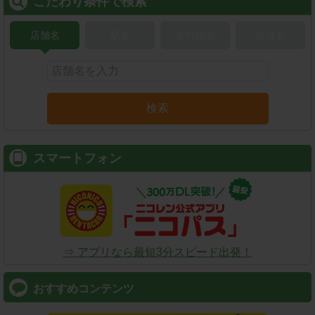
こだわり条件で検索
店舗名
駅名
新幹線名
空港名
検索
スマートフォン
⇒ アプリなら最短3分スピード出発！
おすすめコンテンツ