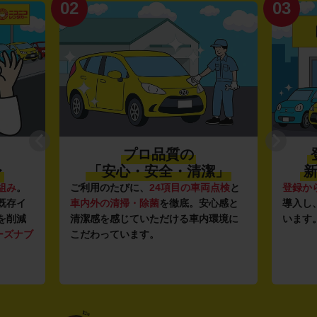
02
03
プロ品質の
〜
「安心・安全・清潔」
新
組み
。
ご利用のたびに、
24項目の車両点検
と
登録か
既存イ
車内外の清掃・除菌
を徹底。安心感と
導入し
を削減
清潔感を感じていただける車内環境に
います
ーズナブ
こだわっています。