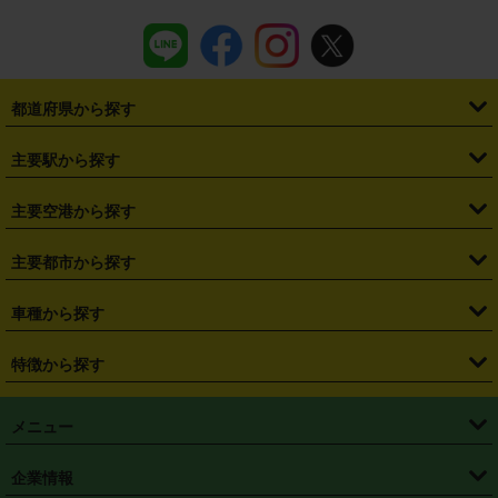
都道府県から探す
・
北海道
・
青森県
・
岩手県
・
宮城県
・
秋田県
・
山形県
主要駅から探す
・
福島県
・
東京都
・
神奈川県
・
埼玉県
・
千葉県
・
茨城県
・
札幌駅
・
仙台駅
・
新宿駅
・
池袋駅
・
渋谷駅
・
東京駅
主要空港から探す
・
栃木県
・
群馬県
・
山梨県
・
愛知県
・
静岡県
・
岐阜県
・
横浜駅
・
川崎駅
・
大宮駅
・
西船橋駅
・
柏駅
・
名古屋駅
・
新千歳空港
・
仙台空港
主要都市から探す
・
長野県
・
新潟県
・
富山県
・
石川県
・
福井県
・
大阪府
・
大阪駅
・
難波駅
・
三宮駅
・
京都駅
・
広島駅
・
博多駅
・
成田空港
・
羽田空港
・
兵庫県
・
京都府
・
滋賀県
・
和歌山県
・
奈良県
・
三重県
・
札幌市
・
仙台市
車種から探す
・
熊本駅
・
那覇空港駅
・
中部国際空港セントレア
・
関西国際空港
・
鳥取県
・
島根県
・
岡山県
・
広島県
・
山口県
・
徳島県
・
千葉市
・
さいたま市
・
軽自動車
・
コンパクトカー
・
ステーションワゴン・セダン
特徴から探す
・
大阪国際空港（伊丹空港）
・
神戸空港
・
香川県
・
愛媛県
・
高知県
・
福岡県
・
佐賀県
・
長崎県
・
横浜市
・
川崎市
・
ミニバン・ワンボックス
・
高級ミニバン・ワンボックス
・
SUV
・
岡山空港
・
徳島空港
・
ハイブリッド
・
宅配レンタカー
・
ETCカードレンタル
・
熊本県
・
大分県
・
宮崎県
・
鹿児島県
・
沖縄県
・
相模原市
・
新潟市
メニュー
・
軽トラック・商用バン
・
福岡空港
・
鹿児島空港
・
長期レンタル
・
深夜時間帯レンタル
・
免責補償プラス
・
静岡市
・
浜松市
・
・
トラック・バン
トップページ
・
はじめての方へ
・
ご利用案内
(タウンエースバン、ライトエースバン等)
企業情報
・
那覇空港
・
パーフェクト補償
・
スタッドレスタイヤ
・
直前予約
・
名古屋市
・
京都市