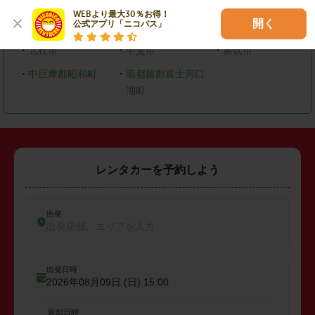
WEBより最大30％お得！

開く
公式アプリ「ニコパス」
・
甲府市
・
山梨市
・
韮崎市
・
北杜市
・
甲斐市
・
笛吹市
・
中巨摩郡昭和町
・
南都留郡富士河口
湖町
レンタカーを予約しよう
出発
出発店舗、エリアを入力
出発日時
2026年08月09日 (日)
15:00
返却日時