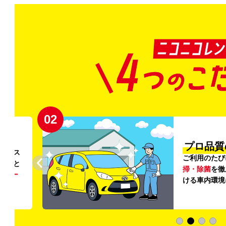
02
円〜
プロ品質
リンス
ご利用のたび
ること
掃・除菌
を徹
う
リー
ける車内環境