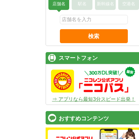
店舗名
駅名
新幹線名
空港名
検索
スマートフォン
⇒ アプリなら最短3分スピード出発！
おすすめコンテンツ