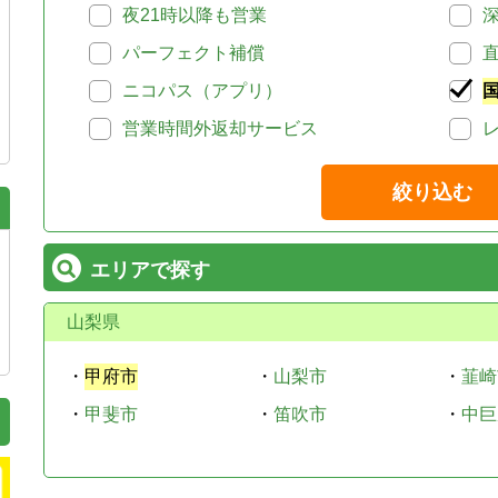
夜21時以降も営業
パーフェクト補償
ニコパス（アプリ）
営業時間外返却サービス
絞り込む
エリアで探す
山梨県
・
甲府市
・
山梨市
・
韮崎
・
甲斐市
・
笛吹市
・
中巨