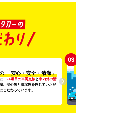
03
の
「安心・安全・清潔」
に、
24項目の車両点検
と
車内外の清
底。安心感と清潔感を感じていただ
にこだわっています。