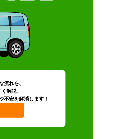
な流れを、
すく解説。
や不安を解消します！