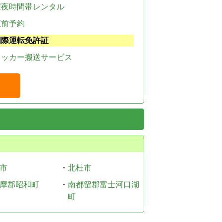
深夜時間帯レンタル
直前予約
国際運転免許証
レッカー搬送サービス
市
・
北杜市
摩郡昭和町
・
南都留郡富士河口湖
町