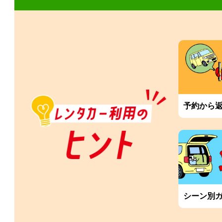
予約から
シーン別