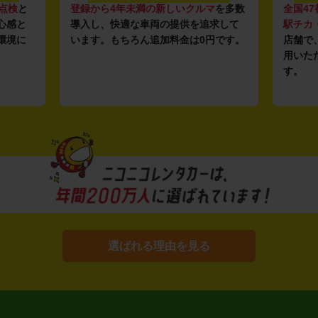
点検
と
登録から4年未満の新しいクルマ
を多数
全国47
心感と
導入し、快適な車両の提供を追求して
駅チカ
環境に
います。もちろん追加料金は0円です。
店舗で
用いた
す。
選ばれる理由を見る