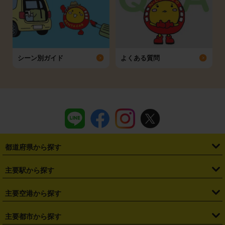
シーン別ガイド
よくある質問
都道府県から探す
・
北海道
・
青森県
・
岩手県
・
宮城県
・
秋田県
・
山形県
主要駅から探す
・
福島県
・
東京都
・
神奈川県
・
埼玉県
・
千葉県
・
茨城県
・
札幌駅
・
仙台駅
・
新宿駅
・
池袋駅
・
渋谷駅
・
東京駅
主要空港から探す
・
栃木県
・
群馬県
・
山梨県
・
愛知県
・
静岡県
・
岐阜県
・
横浜駅
・
川崎駅
・
大宮駅
・
西船橋駅
・
柏駅
・
名古屋駅
・
新千歳空港
・
仙台空港
主要都市から探す
・
長野県
・
新潟県
・
富山県
・
石川県
・
福井県
・
大阪府
・
大阪駅
・
難波駅
・
三宮駅
・
京都駅
・
広島駅
・
博多駅