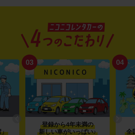
03
04
登録から4年未満の
潔」
新しい車がいっぱい♪
全