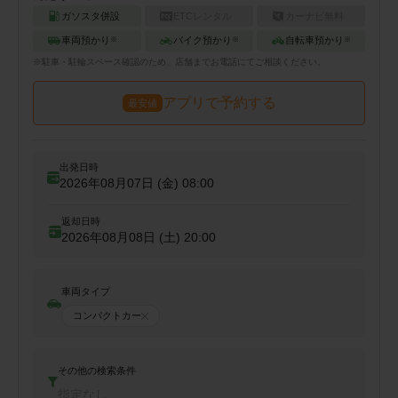
ガソスタ併設
ETCレンタル
カーナビ無料
車両預かり
バイク預かり
自転車預かり
※
※
※
※
駐車・駐輪
スペース確認のため、店舗までお電話にてご相談ください。
アプリで予約する
最安値
出発日時
2026年08月07日 (金)
08:00
返却日時
2026年08月08日 (土)
20:00
車両タイプ
コンパクトカー
その他の検索条件
指定なし