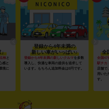
登録から4年未満の
潔」
新しい車がいっぱい♪
全
点検
と
登録から4年未満の新しいクルマ
を多数
全国47
心感と
導入し、快適な車両の提供を追求して
駅チカ
環境に
います。もちろん追加料金は0円です。
店舗で
用いた
す。