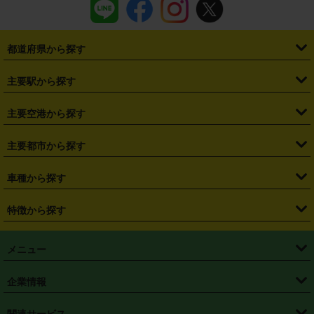
都道府県から探す
・
北海道
・
青森県
・
岩手県
・
宮城県
・
秋田県
・
山形県
主要駅から探す
・
福島県
・
東京都
・
神奈川県
・
埼玉県
・
千葉県
・
茨城県
・
札幌駅
・
仙台駅
・
新宿駅
・
池袋駅
・
渋谷駅
・
東京駅
主要空港から探す
・
栃木県
・
群馬県
・
山梨県
・
愛知県
・
静岡県
・
岐阜県
・
横浜駅
・
川崎駅
・
大宮駅
・
西船橋駅
・
柏駅
・
名古屋駅
・
新千歳空港
・
仙台空港
主要都市から探す
・
長野県
・
新潟県
・
富山県
・
石川県
・
福井県
・
大阪府
・
大阪駅
・
難波駅
・
三宮駅
・
京都駅
・
広島駅
・
博多駅
・
成田空港
・
羽田空港
・
兵庫県
・
京都府
・
滋賀県
・
和歌山県
・
奈良県
・
三重県
・
札幌市
・
仙台市
車種から探す
・
熊本駅
・
那覇空港駅
・
中部国際空港セントレア
・
関西国際空港
・
鳥取県
・
島根県
・
岡山県
・
広島県
・
山口県
・
徳島県
・
千葉市
・
さいたま市
・
軽自動車
・
コンパクトカー
・
ステーションワゴン・セダン
特徴から探す
・
大阪国際空港（伊丹空港）
・
神戸空港
・
香川県
・
愛媛県
・
高知県
・
福岡県
・
佐賀県
・
長崎県
・
横浜市
・
川崎市
・
ミニバン・ワンボックス
・
高級ミニバン・ワンボックス
・
SUV
・
岡山空港
・
徳島空港
・
ハイブリッド
・
宅配レンタカー
・
ETCカードレンタル
・
熊本県
・
大分県
・
宮崎県
・
鹿児島県
・
沖縄県
・
相模原市
・
新潟市
メニュー
・
軽トラック・商用バン
・
福岡空港
・
鹿児島空港
・
長期レンタル
・
深夜時間帯レンタル
・
免責補償プラス
・
静岡市
・
浜松市
・
・
トラック・バン
トップページ
・
はじめての方へ
・
ご利用案内
(タウンエースバン、ライトエースバン等)
企業情報
・
那覇空港
・
パーフェクト補償
・
スタッドレスタイヤ
・
直前予約
・
名古屋市
・
京都市
・
・
トラック・バン
ベストレート保証
・
予約から返却まで
・
・
店舗オリジナル
利用シーン別ガイ
(ハイエースバン・キャラバン等)
・
・
ニコパス(アプリ)
会社概要
・
ニュース
・
国際運転免許証
・
フランチャイズ募集
・
営業時間外返却サービス
・
個人情報保護