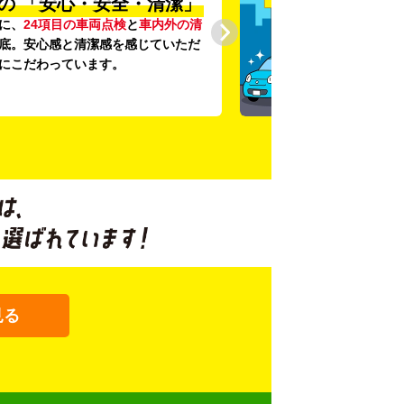
の
「安心・安全・清潔」
に、
24項目の車両点検
と
車内外の清
底。安心感と清潔感を感じていただ
にこだわっています。
見る