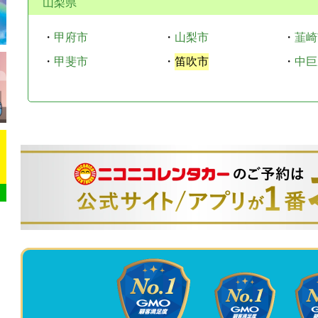
山梨県
・
甲府市
・
山梨市
・
韮崎
・
甲斐市
・
笛吹市
・
中巨