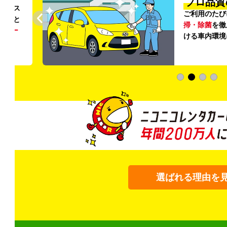
プロ品質
リンス
ご利用のたび
ること
掃・除菌
を徹
う
リー
ける車内環境
選ばれる理由を