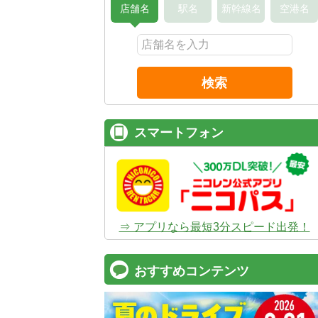
店舗名
駅名
新幹線名
空港名
検索
スマートフォン
⇒ アプリなら最短3分スピード出発！
おすすめコンテンツ