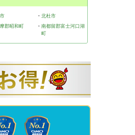
市
・
北杜市
摩郡昭和町
・
南都留郡富士河口湖
町