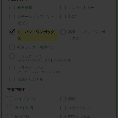
軽自動車
コンパクトカー
ステーションワゴン・
SUV
セダン
ミニバン・ワンボック
高級ミニバン・ワンボ
ス
ックス
軽トラック・商用バン
トラック・バン
(タウンエースバン、ライトエースバン等)
トラック・バン
(ハイエースバン・キャラバン等)
店舗オリジナル
特徴で探す
ハイブリッド
禁煙
カード決済
スタッドレス
給油可能
ETCレンタル