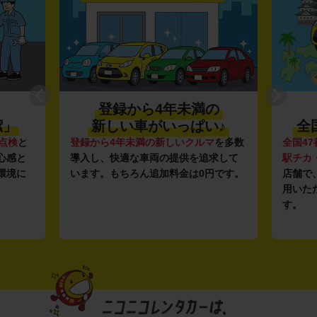
登録から4年未満の
潔」
新しい車がいっぱい♪
全
点検
と
登録から4年未満の新しいクルマ
を多数
全国47
心感と
導入し、快適な車両の提供を追求して
駅チカ
環境に
います。もちろん追加料金は0円です。
店舗で
用いた
す。