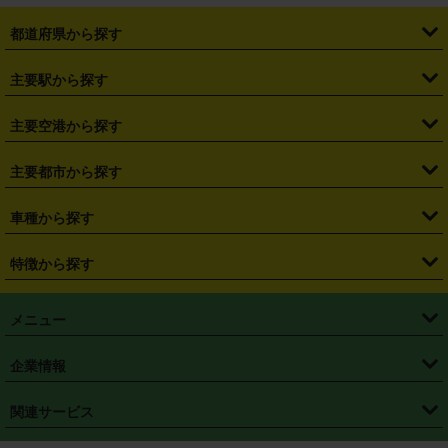
都道府県から探す
・
北海道
・
青森県
・
岩手県
・
宮城県
・
秋田県
・
山形県
主要駅から探す
・
福島県
・
東京都
・
神奈川県
・
埼玉県
・
千葉県
・
茨城県
・
札幌駅
・
仙台駅
・
新宿駅
・
池袋駅
・
渋谷駅
・
東京駅
主要空港から探す
・
栃木県
・
群馬県
・
山梨県
・
愛知県
・
静岡県
・
岐阜県
・
横浜駅
・
川崎駅
・
大宮駅
・
西船橋駅
・
柏駅
・
名古屋駅
・
新千歳空港
・
仙台空港
主要都市から探す
・
長野県
・
新潟県
・
富山県
・
石川県
・
福井県
・
大阪府
・
大阪駅
・
難波駅
・
三宮駅
・
京都駅
・
広島駅
・
博多駅
・
成田空港
・
羽田空港
・
兵庫県
・
京都府
・
滋賀県
・
和歌山県
・
奈良県
・
三重県
・
札幌市
・
仙台市
車種から探す
・
熊本駅
・
那覇空港駅
・
中部国際空港セントレア
・
関西国際空港
・
鳥取県
・
島根県
・
岡山県
・
広島県
・
山口県
・
徳島県
・
千葉市
・
さいたま市
・
軽自動車
・
コンパクトカー
・
ステーションワゴン・セダン
特徴から探す
・
大阪国際空港（伊丹空港）
・
神戸空港
・
香川県
・
愛媛県
・
高知県
・
福岡県
・
佐賀県
・
長崎県
・
横浜市
・
川崎市
・
ミニバン・ワンボックス
・
高級ミニバン・ワンボックス
・
SUV
・
岡山空港
・
徳島空港
・
ハイブリッド
・
宅配レンタカー
・
ETCカードレンタル
・
熊本県
・
大分県
・
宮崎県
・
鹿児島県
・
沖縄県
・
相模原市
・
新潟市
メニュー
・
軽トラック・商用バン
・
福岡空港
・
鹿児島空港
・
長期レンタル
・
深夜時間帯レンタル
・
免責補償プラス
・
静岡市
・
浜松市
・
・
トラック・バン
トップページ
・
はじめての方へ
・
ご利用案内
(タウンエースバン、ライトエースバン等)
企業情報
・
那覇空港
・
パーフェクト補償
・
スタッドレスタイヤ
・
直前予約
・
名古屋市
・
京都市
・
・
トラック・バン
ベストレート保証
・
予約から返却まで
・
・
店舗オリジナル
利用シーン別ガイ
(ハイエースバン・キャラバン等)
・
・
ニコパス(アプリ)
会社概要
・
ニュース
・
国際運転免許証
・
フランチャイズ募集
・
営業時間外返却サービス
・
個人情報保護
関連サービス
・
大阪市
・
堺市
ド
・
・
レッカー搬送サービス
カスタマーハラスメントに対する基本方針
・
神戸市
・
岡山市