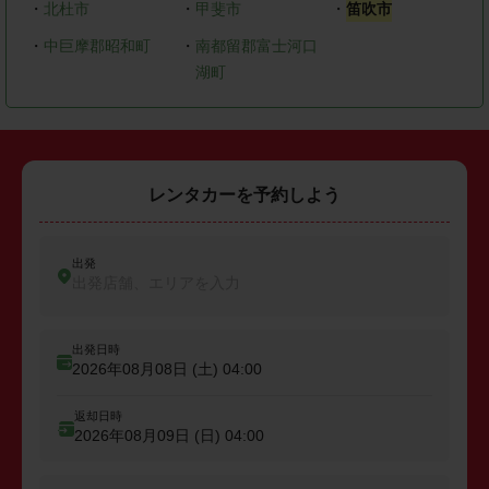
・
北杜市
・
甲斐市
・
笛吹市
・
中巨摩郡昭和町
・
南都留郡富士河口
湖町
レンタカーを予約しよう
出発
出発店舗、エリアを入力
出発日時
2026年08月08日 (土)
04:00
返却日時
2026年08月09日 (日)
04:00