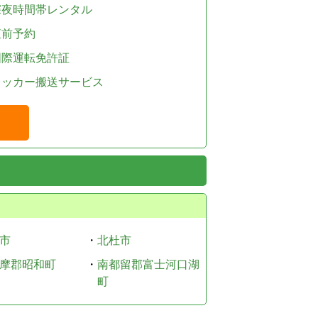
深夜時間帯レンタル
直前予約
国際運転免許証
レッカー搬送サービス
市
・
北杜市
摩郡昭和町
・
南都留郡富士河口湖
町