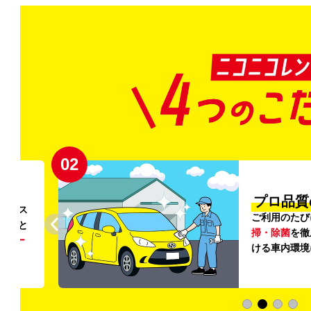
02
円〜
プロ品質
リンス
ご利用のたび
ること
掃・除菌
を徹
う
リー
ける車内環境