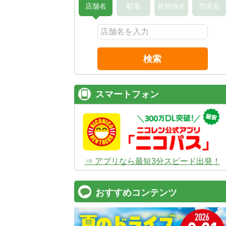
店舗名
駅名
新幹線名
空港名
検索
スマートフォン
⇒ アプリなら最短3分スピード出発！
おすすめコンテンツ