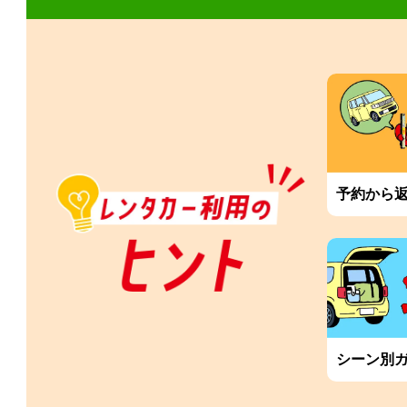
予約から
シーン別