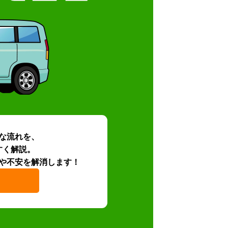
な流れを、
すく解説。
や不安を解消します！