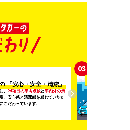
03
の
「安心・安全・清潔」
に、
24項目の車両点検
と
車内外の清
底。安心感と清潔感を感じていただ
にこだわっています。