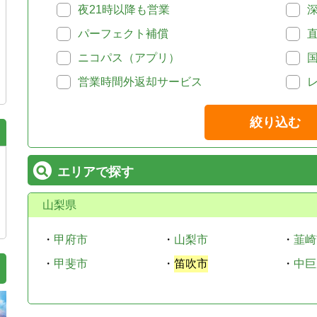
夜21時以降も営業
パーフェクト補償
ニコパス（アプリ）
営業時間外返却サービス
絞り込む
エリアで探す
山梨県
・
甲府市
・
山梨市
・
韮崎
・
甲斐市
・
笛吹市
・
中巨