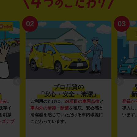
02
03
プロ品質の
〜
「安心・安全・清潔」
新
組み
。
ご利用のたびに、
24項目の車両点検
と
登録か
既存イ
車内外の清掃・除菌
を徹底。安心感と
導入し
を削減
清潔感を感じていただける車内環境に
います
ーズナブ
こだわっています。