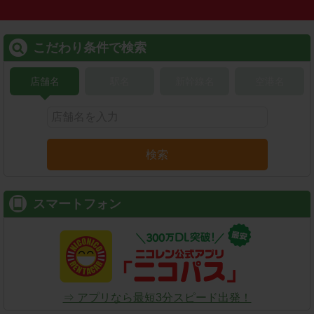
こだわり条件で検索
店舗名
駅名
新幹線名
空港名
検索
スマートフォン
⇒ アプリなら最短3分スピード出発！