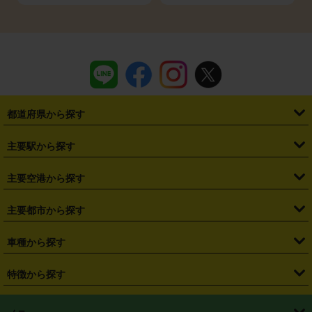
都道府県から探す
・
北海道
・
青森県
・
岩手県
・
宮城県
・
秋田県
・
山形県
主要駅から探す
・
福島県
・
東京都
・
神奈川県
・
埼玉県
・
千葉県
・
茨城県
・
札幌駅
・
仙台駅
・
新宿駅
・
池袋駅
・
渋谷駅
・
東京駅
主要空港から探す
・
栃木県
・
群馬県
・
山梨県
・
愛知県
・
静岡県
・
岐阜県
・
横浜駅
・
川崎駅
・
大宮駅
・
西船橋駅
・
柏駅
・
名古屋駅
・
新千歳空港
・
仙台空港
主要都市から探す
・
長野県
・
新潟県
・
富山県
・
石川県
・
福井県
・
大阪府
・
大阪駅
・
難波駅
・
三宮駅
・
京都駅
・
広島駅
・
博多駅
・
成田空港
・
羽田空港
・
兵庫県
・
京都府
・
滋賀県
・
和歌山県
・
奈良県
・
三重県
・
札幌市
・
仙台市
車種から探す
・
熊本駅
・
那覇空港駅
・
中部国際空港セントレア
・
関西国際空港
・
鳥取県
・
島根県
・
岡山県
・
広島県
・
山口県
・
徳島県
・
千葉市
・
さいたま市
・
軽自動車
・
コンパクトカー
・
ステーションワゴン・セダン
特徴から探す
・
大阪国際空港（伊丹空港）
・
神戸空港
・
香川県
・
愛媛県
・
高知県
・
福岡県
・
佐賀県
・
長崎県
・
横浜市
・
川崎市
・
ミニバン・ワンボックス
・
高級ミニバン・ワンボックス
・
SUV
・
岡山空港
・
徳島空港
・
ハイブリッド
・
宅配レンタカー
・
ETCカードレンタル
・
熊本県
・
大分県
・
宮崎県
・
鹿児島県
・
沖縄県
・
相模原市
・
新潟市