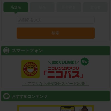
店舗名
駅名
新幹線名
空港名
検索
スマートフォン
⇒ アプリなら最短3分スピード出発！
おすすめコンテンツ