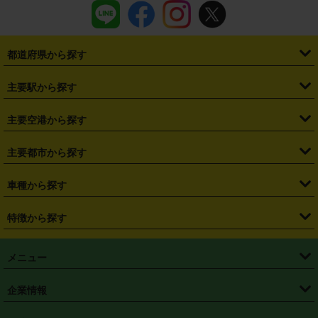
都道府県から探す
・
北海道
・
青森県
・
岩手県
・
宮城県
・
秋田県
・
山形県
主要駅から探す
・
福島県
・
東京都
・
神奈川県
・
埼玉県
・
千葉県
・
茨城県
・
札幌駅
・
仙台駅
・
新宿駅
・
池袋駅
・
渋谷駅
・
東京駅
主要空港から探す
・
栃木県
・
群馬県
・
山梨県
・
愛知県
・
静岡県
・
岐阜県
・
横浜駅
・
川崎駅
・
大宮駅
・
西船橋駅
・
柏駅
・
名古屋駅
・
新千歳空港
・
仙台空港
主要都市から探す
・
長野県
・
新潟県
・
富山県
・
石川県
・
福井県
・
大阪府
・
大阪駅
・
難波駅
・
三宮駅
・
京都駅
・
広島駅
・
博多駅
・
成田空港
・
羽田空港
・
兵庫県
・
京都府
・
滋賀県
・
和歌山県
・
奈良県
・
三重県
・
札幌市
・
仙台市
車種から探す
・
熊本駅
・
那覇空港駅
・
中部国際空港セントレア
・
関西国際空港
・
鳥取県
・
島根県
・
岡山県
・
広島県
・
山口県
・
徳島県
・
千葉市
・
さいたま市
・
軽自動車
・
コンパクトカー
・
ステーションワゴン・セダン
特徴から探す
・
大阪国際空港（伊丹空港）
・
神戸空港
・
香川県
・
愛媛県
・
高知県
・
福岡県
・
佐賀県
・
長崎県
・
横浜市
・
川崎市
・
ミニバン・ワンボックス
・
高級ミニバン・ワンボックス
・
SUV
・
岡山空港
・
徳島空港
・
ハイブリッド
・
宅配レンタカー
・
ETCカードレンタル
・
熊本県
・
大分県
・
宮崎県
・
鹿児島県
・
沖縄県
・
相模原市
・
新潟市
メニュー
・
軽トラック・商用バン
・
福岡空港
・
鹿児島空港
・
長期レンタル
・
深夜時間帯レンタル
・
免責補償プラス
・
静岡市
・
浜松市
・
・
トラック・バン
トップページ
・
はじめての方へ
・
ご利用案内
(タウンエースバン、ライトエースバン等)
企業情報
・
那覇空港
・
パーフェクト補償
・
スタッドレスタイヤ
・
直前予約
・
名古屋市
・
京都市
・
・
トラック・バン
ベストレート保証
・
予約から返却まで
・
・
店舗オリジナル
利用シーン別ガイ
(ハイエースバン・キャラバン等)
・
・
ニコパス(アプリ)
会社概要
・
ニュース
・
国際運転免許証
・
フランチャイズ募集
・
営業時間外返却サービス
・
個人情報保護