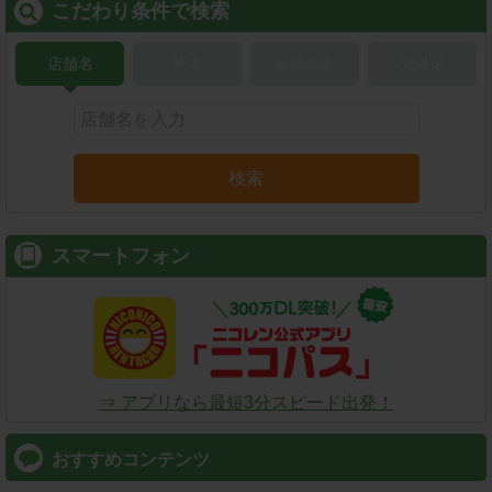
こだわり条件で検索
店舗名
駅名
新幹線名
空港名
検索
スマートフォン
⇒ アプリなら最短3分スピード出発！
おすすめコンテンツ