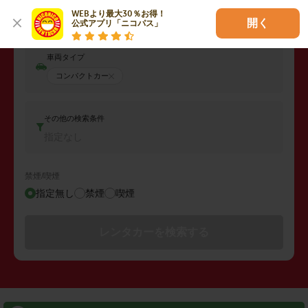
返却日時
WEBより最大30％お得！

2026年08月08日 (土)
04:00
開く
公式アプリ「ニコパス」
車両タイプ
コンパクトカー
その他の検索条件
指定なし
禁煙/喫煙
指定無し
禁煙
喫煙
レンタカーを検索する