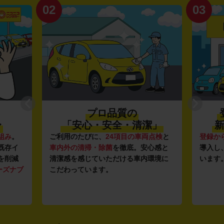
02
03
プロ品質の
〜
「安心・安全・清潔」
新
組み
。
ご利用のたびに、
24項目の車両点検
と
登録か
既存イ
車内外の清掃・除菌
を徹底。安心感と
導入し
を削減
清潔感を感じていただける車内環境に
います
ーズナブ
こだわっています。