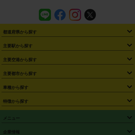
都道府県から探す
・
北海道
・
青森県
・
岩手県
・
宮城県
・
秋田県
・
山形県
主要駅から探す
・
福島県
・
東京都
・
神奈川県
・
埼玉県
・
千葉県
・
茨城県
・
札幌駅
・
仙台駅
・
新宿駅
・
池袋駅
・
渋谷駅
・
東京駅
主要空港から探す
・
栃木県
・
群馬県
・
山梨県
・
愛知県
・
静岡県
・
岐阜県
・
横浜駅
・
川崎駅
・
大宮駅
・
西船橋駅
・
柏駅
・
名古屋駅
・
新千歳空港
・
仙台空港
主要都市から探す
・
長野県
・
新潟県
・
富山県
・
石川県
・
福井県
・
大阪府
・
大阪駅
・
難波駅
・
三宮駅
・
京都駅
・
広島駅
・
博多駅
・
成田空港
・
羽田空港
・
兵庫県
・
京都府
・
滋賀県
・
和歌山県
・
奈良県
・
三重県
・
札幌市
・
仙台市
車種から探す
・
熊本駅
・
那覇空港駅
・
中部国際空港セントレア
・
関西国際空港
・
鳥取県
・
島根県
・
岡山県
・
広島県
・
山口県
・
徳島県
・
千葉市
・
さいたま市
・
軽自動車
・
コンパクトカー
・
ステーションワゴン・セダン
特徴から探す
・
大阪国際空港（伊丹空港）
・
神戸空港
・
香川県
・
愛媛県
・
高知県
・
福岡県
・
佐賀県
・
長崎県
・
横浜市
・
川崎市
・
ミニバン・ワンボックス
・
高級ミニバン・ワンボックス
・
SUV
・
岡山空港
・
徳島空港
・
ハイブリッド
・
宅配レンタカー
・
ETCカードレンタル
・
熊本県
・
大分県
・
宮崎県
・
鹿児島県
・
沖縄県
・
相模原市
・
新潟市
メニュー
・
軽トラック・商用バン
・
福岡空港
・
鹿児島空港
・
長期レンタル
・
深夜時間帯レンタル
・
免責補償プラス
・
静岡市
・
浜松市
・
・
トラック・バン
トップページ
・
はじめての方へ
・
ご利用案内
(タウンエースバン、ライトエースバン等)
企業情報
・
那覇空港
・
パーフェクト補償
・
スタッドレスタイヤ
・
直前予約