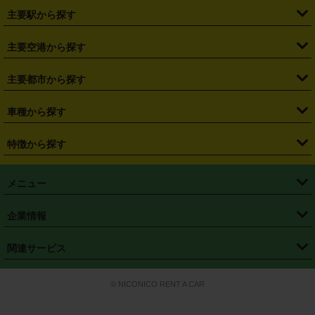
・
北海道
・
青森県
・
岩手県
・
宮城県
・
秋田県
・
山形県
主要駅から探す
・
福島県
・
東京都
・
神奈川県
・
埼玉県
・
千葉県
・
茨城県
・
札幌駅
・
仙台駅
・
新宿駅
・
池袋駅
・
渋谷駅
・
東京駅
主要空港から探す
・
栃木県
・
群馬県
・
山梨県
・
愛知県
・
静岡県
・
岐阜県
・
横浜駅
・
川崎駅
・
大宮駅
・
西船橋駅
・
柏駅
・
名古屋駅
・
新千歳空港
・
仙台空港
主要都市から探す
・
長野県
・
新潟県
・
富山県
・
石川県
・
福井県
・
大阪府
・
大阪駅
・
難波駅
・
三宮駅
・
京都駅
・
広島駅
・
博多駅
・
成田空港
・
羽田空港
・
兵庫県
・
京都府
・
滋賀県
・
和歌山県
・
奈良県
・
三重県
・
札幌市
・
仙台市
車種から探す
・
熊本駅
・
那覇空港駅
・
中部国際空港セントレア
・
関西国際空港
・
鳥取県
・
島根県
・
岡山県
・
広島県
・
山口県
・
徳島県
・
千葉市
・
さいたま市
・
軽自動車
・
コンパクトカー
・
ステーションワゴン・セダン
特徴から探す
・
大阪国際空港（伊丹空港）
・
神戸空港
・
香川県
・
愛媛県
・
高知県
・
福岡県
・
佐賀県
・
長崎県
・
横浜市
・
川崎市
・
ミニバン・ワンボックス
・
高級ミニバン・ワンボックス
・
SUV
・
岡山空港
・
徳島空港
・
ハイブリッド
・
宅配レンタカー
・
ETCカードレンタル
・
熊本県
・
大分県
・
宮崎県
・
鹿児島県
・
沖縄県
・
相模原市
・
新潟市
メニュー
・
軽トラック・商用バン
・
福岡空港
・
鹿児島空港
・
長期レンタル
・
深夜時間帯レンタル
・
免責補償プラス
・
静岡市
・
浜松市
・
・
トラック・バン
トップページ
・
はじめての方へ
・
ご利用案内
(タウンエースバン、ライトエースバン等)
企業情報
・
那覇空港
・
パーフェクト補償
・
スタッドレスタイヤ
・
直前予約
・
名古屋市
・
京都市
・
・
トラック・バン
ベストレート保証
・
予約から返却まで
・
・
店舗オリジナル
利用シーン別ガイ
(ハイエースバン・キャラバン等)
・
・
ニコパス(アプリ)
会社概要
・
ニュース
・
国際運転免許証
・
フランチャイズ募集
・
営業時間外返却サービス
・
個人情報保護
関連サービス
・
大阪市
・
堺市
ド
・
・
レッカー搬送サービス
カスタマーハラスメントに対する基本方針
・
神戸市
・
岡山市
・
・
車種・料金
カーリースなら「定額ニコノリパック」
・
店舗を探す
・
キャンペーン
© NICONICO RENT A CAR
・
特定商取引法に基づく表記
・
旅行業約款
・
広島市
・
北九州市
・
・
会員特典
超短期カーリースの「ニコリース」
・
選ばれる理由
・
安心・安全への取
り組み