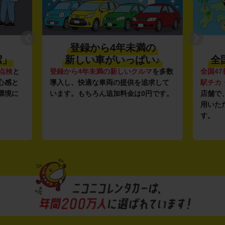
登録から4年未満の
潔」
新しい車がいっぱい♪
全
点検
と
登録から4年未満の新しいクルマ
を多数
全国47
心感と
導入し、快適な車両の提供を追求して
駅チカ
環境に
います。もちろん追加料金は0円です。
店舗で
用いた
す。