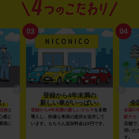
03
04
登録から4年未満の
潔」
新しい車がいっぱい♪
全
点検
と
登録から4年未満の新しいクルマ
を多数
全国47
心感と
導入し、快適な車両の提供を追求して
駅チカ
環境に
います。もちろん追加料金は0円です。
店舗で
用いた
す。