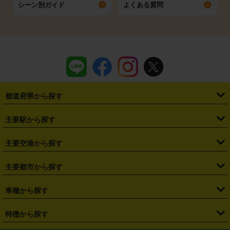
シーン別ガイド
よくある質問
都道府県から探す
・
北海道
・
青森県
・
岩手県
・
宮城県
・
秋田県
・
山形県
主要駅から探す
・
福島県
・
東京都
・
神奈川県
・
埼玉県
・
千葉県
・
茨城県
・
札幌駅
・
仙台駅
・
新宿駅
・
池袋駅
・
渋谷駅
・
東京駅
主要空港から探す
・
栃木県
・
群馬県
・
山梨県
・
愛知県
・
静岡県
・
岐阜県
・
横浜駅
・
川崎駅
・
大宮駅
・
西船橋駅
・
柏駅
・
名古屋駅
・
新千歳空港
・
仙台空港
主要都市から探す
・
長野県
・
新潟県
・
富山県
・
石川県
・
福井県
・
大阪府
・
大阪駅
・
難波駅
・
三宮駅
・
京都駅
・
広島駅
・
博多駅
・
成田空港
・
羽田空港
・
兵庫県
・
京都府
・
滋賀県
・
和歌山県
・
奈良県
・
三重県
・
札幌市
・
仙台市
車種から探す
・
熊本駅
・
那覇空港駅
・
中部国際空港セントレア
・
関西国際空港
・
鳥取県
・
島根県
・
岡山県
・
広島県
・
山口県
・
徳島県
・
千葉市
・
さいたま市
・
軽自動車
・
コンパクトカー
・
ステーションワゴン・セダン
特徴から探す
・
大阪国際空港（伊丹空港）
・
神戸空港
・
香川県
・
愛媛県
・
高知県
・
福岡県
・
佐賀県
・
長崎県
・
横浜市
・
川崎市
・
ミニバン・ワンボックス
・
高級ミニバン・ワンボックス
・
SUV