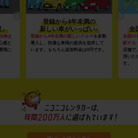
登録から4年未満の
潔」
新しい車がいっぱい♪
全
点検
と
登録から4年未満の新しいクルマ
を多数
全国47
心感と
導入し、快適な車両の提供を追求して
駅チカ
環境に
います。もちろん追加料金は0円です。
店舗で
用いた
す。