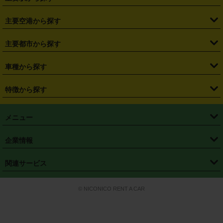
・
福島県
・
東京都
・
神奈川県
・
埼玉県
・
千葉県
・
茨城県
・
札幌駅
・
仙台駅
・
新宿駅
・
池袋駅
・
渋谷駅
・
東京駅
主要空港から探す
・
栃木県
・
群馬県
・
山梨県
・
愛知県
・
静岡県
・
岐阜県
・
横浜駅
・
川崎駅
・
大宮駅
・
西船橋駅
・
柏駅
・
名古屋駅
・
新千歳空港
・
仙台空港
主要都市から探す
・
長野県
・
新潟県
・
富山県
・
石川県
・
福井県
・
大阪府
・
大阪駅
・
難波駅
・
三宮駅
・
京都駅
・
広島駅
・
博多駅
・
成田空港
・
羽田空港
・
兵庫県
・
京都府
・
滋賀県
・
和歌山県
・
奈良県
・
三重県
・
札幌市
・
仙台市
車種から探す
・
熊本駅
・
那覇空港駅
・
中部国際空港セントレア
・
関西国際空港
・
鳥取県
・
島根県
・
岡山県
・
広島県
・
山口県
・
徳島県
・
千葉市
・
さいたま市
・
軽自動車
・
コンパクトカー
・
ステーションワゴン・セダン
特徴から探す
・
大阪国際空港（伊丹空港）
・
神戸空港
・
香川県
・
愛媛県
・
高知県
・
福岡県
・
佐賀県
・
長崎県
・
横浜市
・
川崎市
・
ミニバン・ワンボックス
・
高級ミニバン・ワンボックス
・
SUV
・
岡山空港
・
徳島空港
・
ハイブリッド
・
宅配レンタカー
・
ETCカードレンタル
・
熊本県
・
大分県
・
宮崎県
・
鹿児島県
・
沖縄県
・
相模原市
・
新潟市
メニュー
・
軽トラック・商用バン
・
福岡空港
・
鹿児島空港
・
長期レンタル
・
深夜時間帯レンタル
・
免責補償プラス
・
静岡市
・
浜松市
・
・
トラック・バン
トップページ
・
はじめての方へ
・
ご利用案内
(タウンエースバン、ライトエースバン等)
企業情報
・
那覇空港
・
パーフェクト補償
・
スタッドレスタイヤ
・
直前予約
・
名古屋市
・
京都市
・
・
トラック・バン
ベストレート保証
・
予約から返却まで
・
・
店舗オリジナル
利用シーン別ガイ
(ハイエースバン・キャラバン等)
・
・
ニコパス(アプリ)
会社概要
・
ニュース
・
国際運転免許証
・
フランチャイズ募集
・
営業時間外返却サービス
・
個人情報保護
関連サービス
・
大阪市
・
堺市
ド
・
・
レッカー搬送サービス
カスタマーハラスメントに対する基本方針
・
神戸市
・
岡山市
・
・
車種・料金
カーリースなら「定額ニコノリパック」
・
店舗を探す
・
キャンペーン
© NICONICO RENT A CAR
・
特定商取引法に基づく表記
・
旅行業約款
・
広島市
・
北九州市
・
・
会員特典
超短期カーリースの「ニコリース」
・
選ばれる理由
・
安心・安全への取
り組み
・
福岡市
・
熊本市