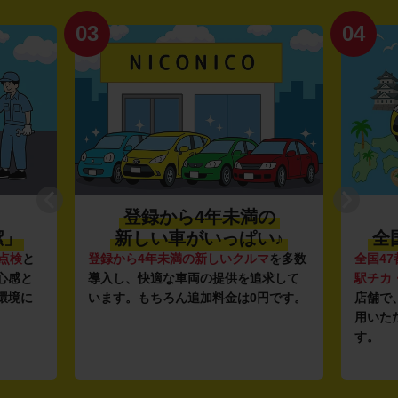
04
01
の
利便性抜群★
い♪
全国約1,500店舗を展開
マ
を多数
全国47都道府県に1,500店舗
を展開し、
安さ
追求して
駅チカ・空港周辺
の店舗や
24時間営業
ガソ
円です。
店舗で、いつでもどこでも気軽にご利
ンフ
用いただける利便性にこだわっていま
し、1
す。
ルな