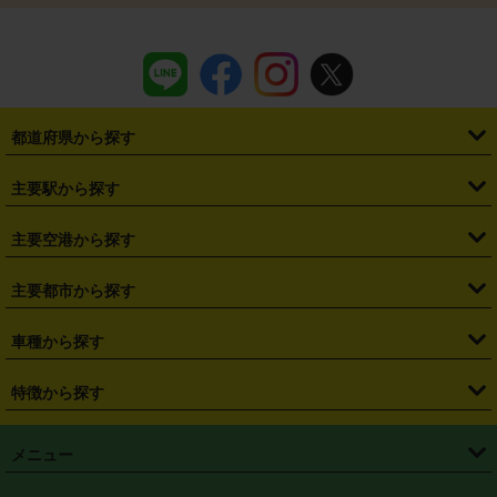
都道府県から探す
・
北海道
・
青森県
・
岩手県
・
宮城県
・
秋田県
・
山形県
主要駅から探す
・
福島県
・
東京都
・
神奈川県
・
埼玉県
・
千葉県
・
茨城県
・
札幌駅
・
仙台駅
・
新宿駅
・
池袋駅
・
渋谷駅
・
東京駅
主要空港から探す
・
栃木県
・
群馬県
・
山梨県
・
愛知県
・
静岡県
・
岐阜県
・
横浜駅
・
川崎駅
・
大宮駅
・
西船橋駅
・
柏駅
・
名古屋駅
・
新千歳空港
・
仙台空港
主要都市から探す
・
長野県
・
新潟県
・
富山県
・
石川県
・
福井県
・
大阪府
・
大阪駅
・
難波駅
・
三宮駅
・
京都駅
・
広島駅
・
博多駅
・
成田空港
・
羽田空港
・
兵庫県
・
京都府
・
滋賀県
・
和歌山県
・
奈良県
・
三重県
・
札幌市
・
仙台市
車種から探す
・
熊本駅
・
那覇空港駅
・
中部国際空港セントレア
・
関西国際空港
・
鳥取県
・
島根県
・
岡山県
・
広島県
・
山口県
・
徳島県
・
千葉市
・
さいたま市
・
軽自動車
・
コンパクトカー
・
ステーションワゴン・セダン
特徴から探す
・
大阪国際空港（伊丹空港）
・
神戸空港
・
香川県
・
愛媛県
・
高知県
・
福岡県
・
佐賀県
・
長崎県
・
横浜市
・
川崎市
・
ミニバン・ワンボックス
・
高級ミニバン・ワンボックス
・
SUV
・
岡山空港
・
徳島空港
・
ハイブリッド
・
宅配レンタカー
・
ETCカードレンタル
・
熊本県
・
大分県
・
宮崎県
・
鹿児島県
・
沖縄県
・
相模原市
・
新潟市
メニュー
・
軽トラック・商用バン
・
福岡空港
・
鹿児島空港
・
長期レンタル
・
深夜時間帯レンタル
・
免責補償プラス
・
静岡市
・
浜松市
・
・
トラック・バン
トップページ
・
はじめての方へ
・
ご利用案内
(タウンエースバン、ライトエースバン等)