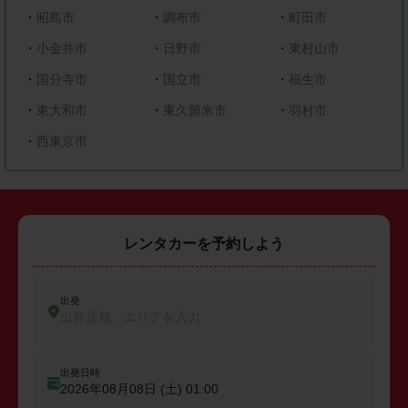
・
昭島市
・
調布市
・
町田市
・
小金井市
・
日野市
・
東村山市
・
国分寺市
・
国立市
・
福生市
・
東大和市
・
東久留米市
・
羽村市
・
西東京市
レンタカーを予約しよう
出発
出発店舗、エリアを入力
出発日時
2026年08月08日 (土)
01:00