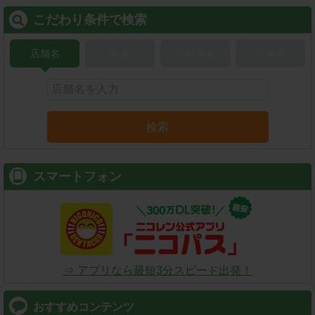
こだわり条件で検索
店舗名
駅名
新幹線名
空港名
検索
スマートフォン
⇒ アプリなら最短3分スピード出発！
おすすめコンテンツ