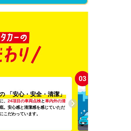
03
の
「安心・安全・清潔」
に、
24項目の車両点検
と
車内外の清
底。安心感と清潔感を感じていただ
にこだわっています。