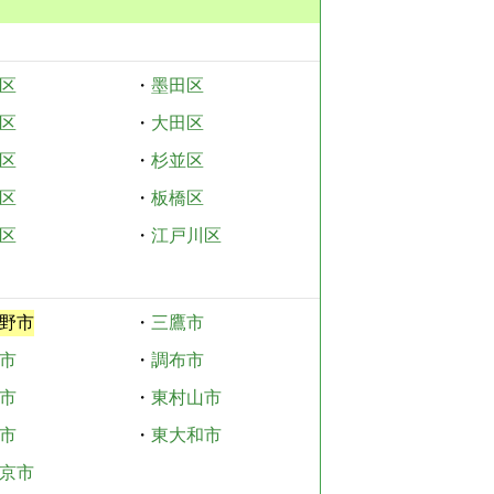
区
・
墨田区
区
・
大田区
区
・
杉並区
区
・
板橋区
区
・
江戸川区
野市
・
三鷹市
市
・
調布市
市
・
東村山市
市
・
東大和市
京市