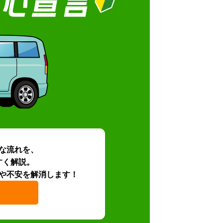
な流れを、
すく解説。
や不安を解消します！