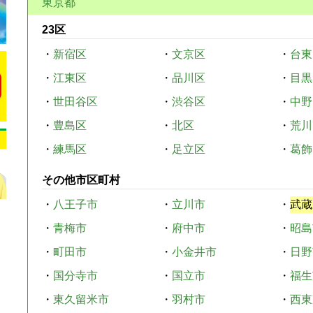
東京都
23区
・
新宿区
・
文京区
・
台東
・
江東区
・
品川区
・
目黒
・
世田谷区
・
渋谷区
・
中野
・
豊島区
・
北区
・
荒川
・
練馬区
・
足立区
・
葛飾
その他市区町村
・
八王子市
・
立川市
・
武蔵
・
青梅市
・
府中市
・
昭島
・
町田市
・
小金井市
・
日野
・
国分寺市
・
国立市
・
福生
・
東久留米市
・
羽村市
・
西東