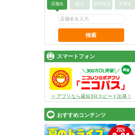
店舗名
駅名
新幹線名
空港名
検索
スマートフォン
⇒ アプリなら最短3分スピード出発！
おすすめコンテンツ