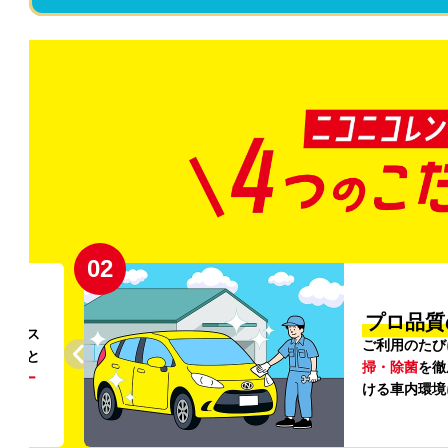
02
円〜
プロ品質
リンス
ご利用のたび
ること
掃・除菌
を徹
う
リー
ける車内環境