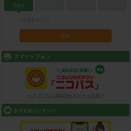
店舗名
駅名
新幹線名
空港名
検索
スマートフォン
⇒ アプリなら最短3分スピード出発！
おすすめコンテンツ