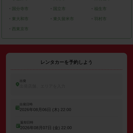
・
国分寺市
・
国立市
・
福生市
・
東大和市
・
東久留米市
・
羽村市
・
西東京市
レンタカーを予約しよう
出発
出発店舗、エリアを入力
出発日時
2026年08月06日 (木)
22:00
返却日時
2026年08月07日 (金)
22:00