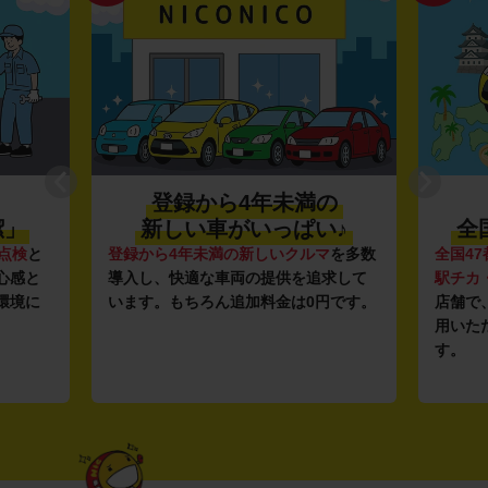
登録から4年未満の
潔」
新しい車がいっぱい♪
全
点検
と
登録から4年未満の新しいクルマ
を多数
全国47
心感と
導入し、快適な車両の提供を追求して
駅チカ
環境に
います。もちろん追加料金は0円です。
店舗で
用いた
す。