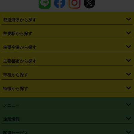
都道府県から探す
・
北海道
・
青森県
・
岩手県
・
宮城県
・
秋田県
・
山形県
主要駅から探す
・
福島県
・
東京都
・
神奈川県
・
埼玉県
・
千葉県
・
茨城県
・
札幌駅
・
仙台駅
・
新宿駅
・
池袋駅
・
渋谷駅
・
東京駅
主要空港から探す
・
栃木県
・
群馬県
・
山梨県
・
愛知県
・
静岡県
・
岐阜県
・
横浜駅
・
川崎駅
・
大宮駅
・
西船橋駅
・
柏駅
・
名古屋駅
・
新千歳空港
・
仙台空港
主要都市から探す
・
長野県
・
新潟県
・
富山県
・
石川県
・
福井県
・
大阪府
・
大阪駅
・
難波駅
・
三宮駅
・
京都駅
・
広島駅
・
博多駅
・
成田空港
・
羽田空港
・
兵庫県
・
京都府
・
滋賀県
・
和歌山県
・
奈良県
・
三重県
・
札幌市
・
仙台市
車種から探す
・
熊本駅
・
那覇空港駅
・
中部国際空港セントレア
・
関西国際空港
・
鳥取県
・
島根県
・
岡山県
・
広島県
・
山口県
・
徳島県
・
千葉市
・
さいたま市
・
軽自動車
・
コンパクトカー
・
ステーションワゴン・セダン
特徴から探す
・
大阪国際空港（伊丹空港）
・
神戸空港
・
香川県
・
愛媛県
・
高知県
・
福岡県
・
佐賀県
・
長崎県
・
横浜市
・
川崎市
・
ミニバン・ワンボックス
・
高級ミニバン・ワンボックス
・
SUV
・
岡山空港
・
徳島空港
・
ハイブリッド
・
宅配レンタカー
・
ETCカードレンタル
・
熊本県
・
大分県
・
宮崎県
・
鹿児島県
・
沖縄県
・
相模原市
・
新潟市
メニュー
・
軽トラック・商用バン
・
福岡空港
・
鹿児島空港
・
長期レンタル
・
深夜時間帯レンタル
・
免責補償プラス
・
静岡市
・
浜松市
・
・
トラック・バン
トップページ
・
はじめての方へ
・
ご利用案内
(タウンエースバン、ライトエースバン等)
企業情報
・
那覇空港
・
パーフェクト補償
・
スタッドレスタイヤ
・
直前予約
・
名古屋市
・
京都市
・
・
トラック・バン
ベストレート保証
・
予約から返却まで
・
・
店舗オリジナル
利用シーン別ガイ
(ハイエースバン・キャラバン等)
・
・
ニコパス(アプリ)
会社概要
・
ニュース
・
国際運転免許証
・
フランチャイズ募集
・
営業時間外返却サービス
・
個人情報保護
関連サービス
・
大阪市
・
堺市
ド