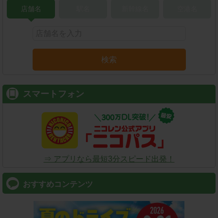
店舗名
駅名
新幹線名
空港名
検索
スマートフォン
⇒ アプリなら最短3分スピード出発！
おすすめコンテンツ