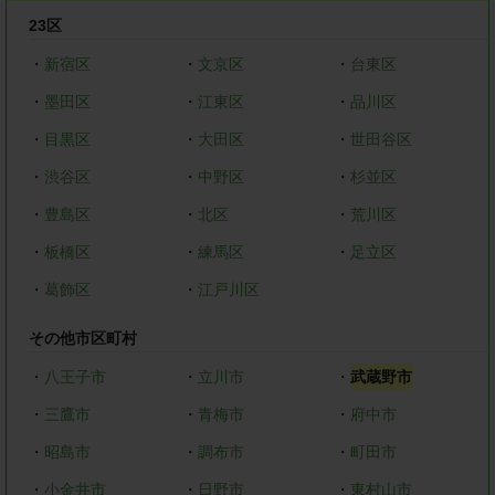
23区
・
新宿区
・
文京区
・
台東区
・
墨田区
・
江東区
・
品川区
・
目黒区
・
大田区
・
世田谷区
・
渋谷区
・
中野区
・
杉並区
・
豊島区
・
北区
・
荒川区
・
板橋区
・
練馬区
・
足立区
・
葛飾区
・
江戸川区
その他市区町村
・
八王子市
・
立川市
・
武蔵野市
・
三鷹市
・
青梅市
・
府中市
・
昭島市
・
調布市
・
町田市
・
小金井市
・
日野市
・
東村山市