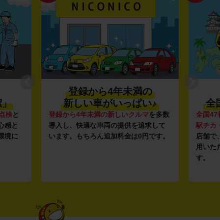
登録から4年未満の
潔」
新しい車がいっぱい♪
全
点検
と
登録から4年未満の新しいクルマ
を多数
全国47
心感と
導入し、快適な車両の提供を追求して
駅チカ
環境に
います。もちろん追加料金は0円です。
店舗で
用いた
す。