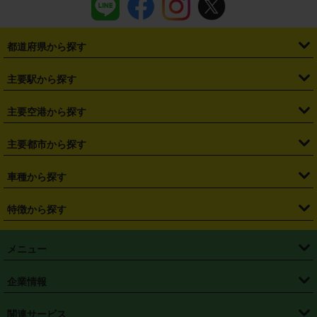
都道府県から探す
・
北海道
・
青森県
・
岩手県
・
宮城県
・
秋田県
・
山形県
主要駅から探す
・
福島県
・
東京都
・
神奈川県
・
埼玉県
・
千葉県
・
茨城県
・
札幌駅
・
仙台駅
・
新宿駅
・
池袋駅
・
渋谷駅
・
東京駅
主要空港から探す
・
栃木県
・
群馬県
・
山梨県
・
愛知県
・
静岡県
・
岐阜県
・
横浜駅
・
川崎駅
・
大宮駅
・
西船橋駅
・
柏駅
・
名古屋駅
・
新千歳空港
・
仙台空港
主要都市から探す
・
長野県
・
新潟県
・
富山県
・
石川県
・
福井県
・
大阪府
・
大阪駅
・
難波駅
・
三宮駅
・
京都駅
・
広島駅
・
博多駅
・
成田空港
・
羽田空港
・
兵庫県
・
京都府
・
滋賀県
・
和歌山県
・
奈良県
・
三重県
・
札幌市
・
仙台市
車種から探す
・
熊本駅
・
那覇空港駅
・
中部国際空港セントレア
・
関西国際空港
・
鳥取県
・
島根県
・
岡山県
・
広島県
・
山口県
・
徳島県
・
千葉市
・
さいたま市
・
軽自動車
・
コンパクトカー
・
ステーションワゴン・セダン
特徴から探す
・
大阪国際空港（伊丹空港）
・
神戸空港
・
香川県
・
愛媛県
・
高知県
・
福岡県
・
佐賀県
・
長崎県
・
横浜市
・
川崎市
・
ミニバン・ワンボックス
・
高級ミニバン・ワンボックス
・
SUV
・
岡山空港
・
徳島空港
・
ハイブリッド
・
宅配レンタカー
・
ETCカードレンタル
・
熊本県
・
大分県
・
宮崎県
・
鹿児島県
・
沖縄県
・
相模原市
・
新潟市
メニュー
・
軽トラック・商用バン
・
福岡空港
・
鹿児島空港
・
長期レンタル
・
深夜時間帯レンタル
・
免責補償プラス
・
静岡市
・
浜松市
・
・
トラック・バン
トップページ
・
はじめての方へ
・
ご利用案内
(タウンエースバン、ライトエースバン等)
企業情報
・
那覇空港
・
パーフェクト補償
・
スタッドレスタイヤ
・
直前予約
・
名古屋市
・
京都市
・
・
トラック・バン
ベストレート保証
・
予約から返却まで
・
・
店舗オリジナル
利用シーン別ガイ
(ハイエースバン・キャラバン等)
・
・
ニコパス(アプリ)
会社概要
・
ニュース
・
国際運転免許証
・
フランチャイズ募集
・
営業時間外返却サービス
・
個人情報保護
関連サービス
・
大阪市
・
堺市
ド