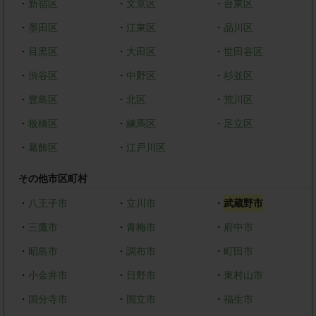
・
新宿区
・
文京区
・
台東区
・
墨田区
・
江東区
・
品川区
・
目黒区
・
大田区
・
世田谷区
・
渋谷区
・
中野区
・
杉並区
・
豊島区
・
北区
・
荒川区
・
板橋区
・
練馬区
・
足立区
・
葛飾区
・
江戸川区
その他市区町村
・
八王子市
・
立川市
・
武蔵野市
・
三鷹市
・
青梅市
・
府中市
・
昭島市
・
調布市
・
町田市
・
小金井市
・
日野市
・
東村山市
・
国分寺市
・
国立市
・
福生市