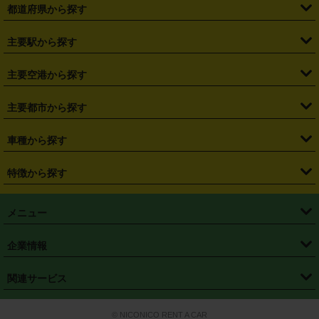
都道府県から探す
・
北海道
・
青森県
・
岩手県
・
宮城県
・
秋田県
・
山形県
主要駅から探す
・
福島県
・
東京都
・
神奈川県
・
埼玉県
・
千葉県
・
茨城県
・
札幌駅
・
仙台駅
・
新宿駅
・
池袋駅
・
渋谷駅
・
東京駅
主要空港から探す
・
栃木県
・
群馬県
・
山梨県
・
愛知県
・
静岡県
・
岐阜県
・
横浜駅
・
川崎駅
・
大宮駅
・
西船橋駅
・
柏駅
・
名古屋駅
・
新千歳空港
・
仙台空港
主要都市から探す
・
長野県
・
新潟県
・
富山県
・
石川県
・
福井県
・
大阪府
・
大阪駅
・
難波駅
・
三宮駅
・
京都駅
・
広島駅
・
博多駅
・
成田空港
・
羽田空港
・
兵庫県
・
京都府
・
滋賀県
・
和歌山県
・
奈良県
・
三重県
・
札幌市
・
仙台市
車種から探す
・
熊本駅
・
那覇空港駅
・
中部国際空港セントレア
・
関西国際空港
・
鳥取県
・
島根県
・
岡山県
・
広島県
・
山口県
・
徳島県
・
千葉市
・
さいたま市
・
軽自動車
・
コンパクトカー
・
ステーションワゴン・セダン
特徴から探す
・
大阪国際空港（伊丹空港）
・
神戸空港
・
香川県
・
愛媛県
・
高知県
・
福岡県
・
佐賀県
・
長崎県
・
横浜市
・
川崎市
・
ミニバン・ワンボックス
・
高級ミニバン・ワンボックス
・
SUV
・
岡山空港
・
徳島空港
・
ハイブリッド
・
宅配レンタカー
・
ETCカードレンタル
・
熊本県
・
大分県
・
宮崎県
・
鹿児島県
・
沖縄県
・
相模原市
・
新潟市
メニュー
・
軽トラック・商用バン
・
福岡空港
・
鹿児島空港
・
長期レンタル
・
深夜時間帯レンタル
・
免責補償プラス
・
静岡市
・
浜松市
・
・
トラック・バン
トップページ
・
はじめての方へ
・
ご利用案内
(タウンエースバン、ライトエースバン等)
企業情報
・
那覇空港
・
パーフェクト補償
・
スタッドレスタイヤ
・
直前予約
・
名古屋市
・
京都市
・
・
トラック・バン
ベストレート保証
・
予約から返却まで
・
・
店舗オリジナル
利用シーン別ガイ
(ハイエースバン・キャラバン等)
・
・
ニコパス(アプリ)
会社概要
・
ニュース
・
国際運転免許証
・
フランチャイズ募集
・
営業時間外返却サービス
・
個人情報保護
関連サービス
・
大阪市
・
堺市
ド
・
・
レッカー搬送サービス
カスタマーハラスメントに対する基本方針
・
神戸市
・
岡山市
・
・
車種・料金
カーリースなら「定額ニコノリパック」
・
店舗を探す
・
キャンペーン
© NICONICO RENT A CAR