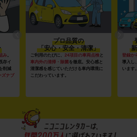
プロ品質の
〜
「安心・安全・清潔」
新
組み
。
ご利用のたびに、
24項目の車両点検
と
登録か
既存イ
車内外の清掃・除菌
を徹底。安心感と
導入し
を削減
清潔感を感じていただける車内環境に
います
ーズナブ
こだわっています。