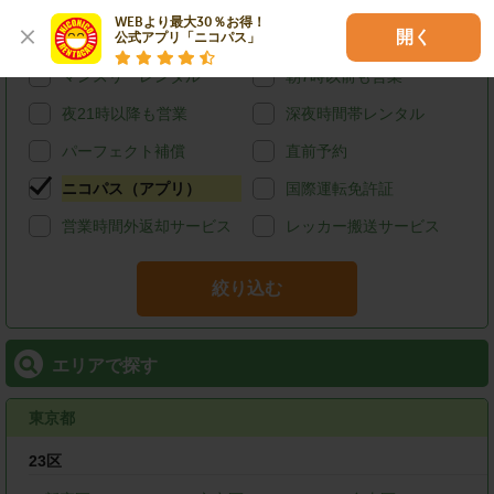
給油可能
ETCレンタル
WEBより最大30％お得！

開く
公式アプリ「ニコパス」
宅配レンタカー
ウィークリーレンタル
マンスリーレンタル
朝7時以前も営業
夜21時以降も営業
深夜時間帯レンタル
パーフェクト補償
直前予約
ニコパス（アプリ）
国際運転免許証
営業時間外返却サービス
レッカー搬送サービス
絞り込む
エリアで探す
東京都
23区