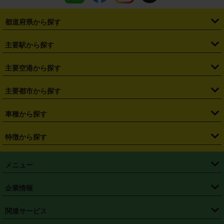
都道府県から探す
・
北海道
・
青森県
・
岩手県
・
宮城県
・
秋田県
・
山形県
主要駅から探す
・
福島県
・
東京都
・
神奈川県
・
埼玉県
・
千葉県
・
茨城県
・
札幌駅
・
仙台駅
・
新宿駅
・
池袋駅
・
渋谷駅
・
東京駅
主要空港から探す
・
栃木県
・
群馬県
・
山梨県
・
愛知県
・
静岡県
・
岐阜県
・
横浜駅
・
川崎駅
・
大宮駅
・
西船橋駅
・
柏駅
・
名古屋駅
・
新千歳空港
・
仙台空港
主要都市から探す
・
長野県
・
新潟県
・
富山県
・
石川県
・
福井県
・
大阪府
・
大阪駅
・
難波駅
・
三宮駅
・
京都駅
・
広島駅
・
博多駅
・
成田空港
・
羽田空港
・
兵庫県
・
京都府
・
滋賀県
・
和歌山県
・
奈良県
・
三重県
・
札幌市
・
仙台市
車種から探す
・
熊本駅
・
那覇空港駅
・
中部国際空港セントレア
・
関西国際空港
・
鳥取県
・
島根県
・
岡山県
・
広島県
・
山口県
・
徳島県
・
千葉市
・
さいたま市
・
軽自動車
・
コンパクトカー
・
ステーションワゴン・セダン
特徴から探す
・
大阪国際空港（伊丹空港）
・
神戸空港
・
香川県
・
愛媛県
・
高知県
・
福岡県
・
佐賀県
・
長崎県
・
横浜市
・
川崎市
・
ミニバン・ワンボックス
・
高級ミニバン・ワンボックス
・
SUV
・
岡山空港
・
徳島空港
・
ハイブリッド
・
宅配レンタカー
・
ETCカードレンタル
・
熊本県
・
大分県
・
宮崎県
・
鹿児島県
・
沖縄県
・
相模原市
・
新潟市
メニュー
・
軽トラック・商用バン
・
福岡空港
・
鹿児島空港
・
長期レンタル
・
深夜時間帯レンタル
・
免責補償プラス
・
静岡市
・
浜松市
・
・
トラック・バン
トップページ
・
はじめての方へ
・
ご利用案内
(タウンエースバン、ライトエースバン等)
企業情報
・
那覇空港
・
パーフェクト補償
・
スタッドレスタイヤ
・
直前予約
・
名古屋市
・
京都市
・
・
トラック・バン
ベストレート保証
・
予約から返却まで
・
・
店舗オリジナル
利用シーン別ガイ
(ハイエースバン・キャラバン等)
・
・
ニコパス(アプリ)
会社概要
・
ニュース
・
国際運転免許証
・
フランチャイズ募集
・
営業時間外返却サービス
・
個人情報保護
関連サービス
・
大阪市
・
堺市
ド
・
・
レッカー搬送サービス
カスタマーハラスメントに対する基本方針