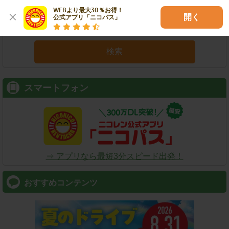
WEBより最大30％お得！

開く
公式アプリ「ニコパス」
検索
スマートフォン
⇒ アプリなら最短3分スピード出発！
おすすめコンテンツ