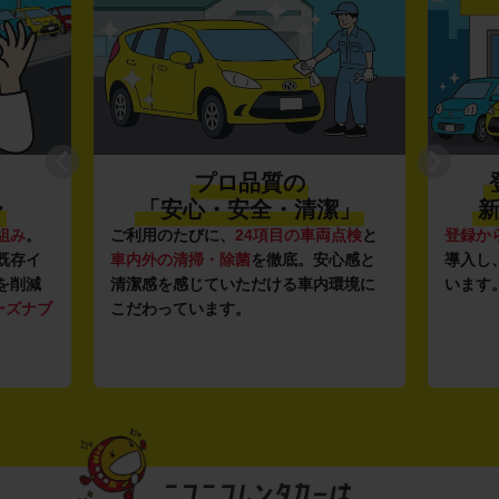
プロ品質の
〜
「安心・安全・清潔」
新
組み
。
ご利用のたびに、
24項目の車両点検
と
登録か
既存イ
車内外の清掃・除菌
を徹底。安心感と
導入し
を削減
清潔感を感じていただける車内環境に
います
ーズナブ
こだわっています。