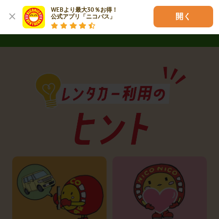
詳しく見る
WEBより最大30％お得！

開く
公式アプリ「ニコパス」