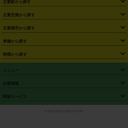
主要駅から探す
・
福島県
・
東京都
・
神奈川県
・
埼玉県
・
千葉県
・
茨城県
・
札幌駅
・
仙台駅
・
新宿駅
・
池袋駅
・
渋谷駅
・
東京駅
主要空港から探す
・
栃木県
・
群馬県
・
山梨県
・
愛知県
・
静岡県
・
岐阜県
・
横浜駅
・
川崎駅
・
大宮駅
・
西船橋駅
・
柏駅
・
名古屋駅
・
新千歳空港
・
仙台空港
主要都市から探す
・
長野県
・
新潟県
・
富山県
・
石川県
・
福井県
・
大阪府
・
大阪駅
・
難波駅
・
三宮駅
・
京都駅
・
広島駅
・
博多駅
・
成田空港
・
羽田空港
・
兵庫県
・
京都府
・
滋賀県
・
和歌山県
・
奈良県
・
三重県
・
札幌市
・
仙台市
車種から探す
・
熊本駅
・
那覇空港駅
・
中部国際空港セントレア
・
関西国際空港
・
鳥取県
・
島根県
・
岡山県
・
広島県
・
山口県
・
徳島県
・
千葉市
・
さいたま市
・
軽自動車
・
コンパクトカー
・
ステーションワゴン・セダン
特徴から探す
・
大阪国際空港（伊丹空港）
・
神戸空港
・
香川県
・
愛媛県
・
高知県
・
福岡県
・
佐賀県
・
長崎県
・
横浜市
・
川崎市
・
ミニバン・ワンボックス
・
高級ミニバン・ワンボックス
・
SUV
・
岡山空港
・
徳島空港
・
ハイブリッド
・
宅配レンタカー
・
ETCカードレンタル
・
熊本県
・
大分県
・
宮崎県
・
鹿児島県
・
沖縄県
・
相模原市
・
新潟市
メニュー
・
軽トラック・商用バン
・
福岡空港
・
鹿児島空港
・
長期レンタル
・
深夜時間帯レンタル
・
免責補償プラス
・
静岡市
・
浜松市
・
・
トラック・バン
トップページ
・
はじめての方へ
・
ご利用案内
(タウンエースバン、ライトエースバン等)
企業情報
・
那覇空港
・
パーフェクト補償
・
スタッドレスタイヤ
・
直前予約
・
名古屋市
・
京都市
・
・
トラック・バン
ベストレート保証
・
予約から返却まで
・
・
店舗オリジナル
利用シーン別ガイ
(ハイエースバン・キャラバン等)
・
・
ニコパス(アプリ)
会社概要
・
ニュース
・
国際運転免許証
・
フランチャイズ募集
・
営業時間外返却サービス
・
個人情報保護
関連サービス
・
大阪市
・
堺市
ド
・
・
レッカー搬送サービス
カスタマーハラスメントに対する基本方針
・
神戸市
・
岡山市
・
・
車種・料金
カーリースなら「定額ニコノリパック」
・
店舗を探す
・
キャンペーン
© NICONICO RENT A CAR
・
特定商取引法に基づく表記
・
旅行業約款
・
広島市
・
北九州市
・
・
会員特典
超短期カーリースの「ニコリース」
・
選ばれる理由
・
安心・安全への取
り組み
・
福岡市
・
熊本市