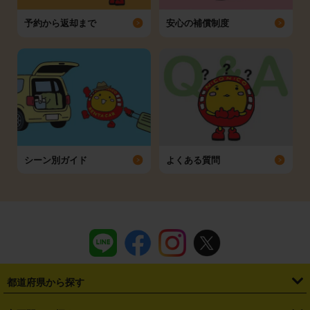
予約から返却まで
安心の補償制度
シーン別ガイド
よくある質問
都道府県から探す
・
北海道
・
青森県
・
岩手県
・
宮城県
・
秋田県
・
山形県