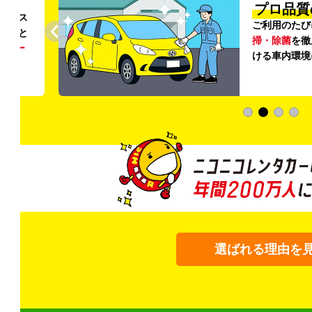
円〜
プロ品質
リンス
ご利用のたび
ること
掃・除菌
を徹
う
リー
ける車内環境
選ばれる理由を