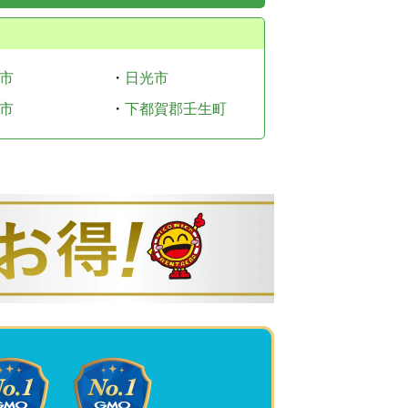
市
・
日光市
市
・
下都賀郡壬生町