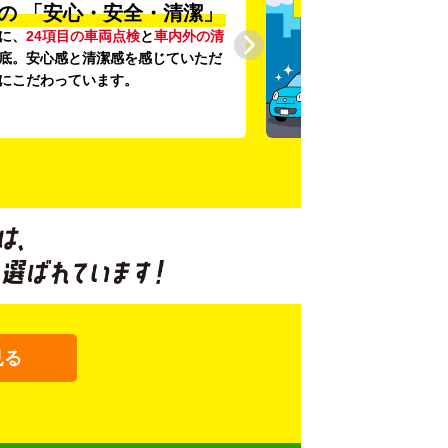
の
「安心・安全・清潔」
に、
24項目の車両点検
と
車内外の清
底。安心感と清潔感を感じていただ
にこだわっています。
見る