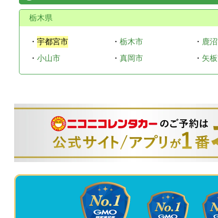
栃木県
・
宇都宮市
・
栃木市
・
鹿沼
・
小山市
・
真岡市
・
矢板