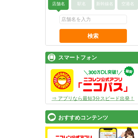
店舗名
駅名
新幹線名
空港名
検索
スマートフォン
⇒ アプリなら最短3分スピード出発！
おすすめコンテンツ