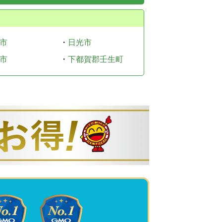
市
・
日光市
市
・
下都賀郡壬生町