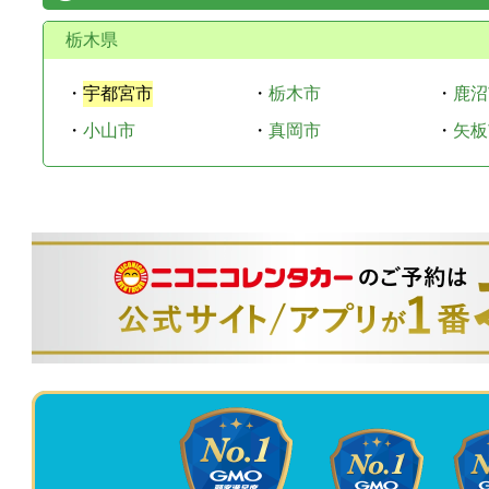
栃木県
・
宇都宮市
・
栃木市
・
鹿沼
・
小山市
・
真岡市
・
矢板