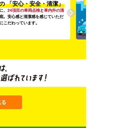
の
「安心・安全・清潔」
に、
24項目の車両点検
と
車内外の清
底。安心感と清潔感を感じていただ
にこだわっています。
見る