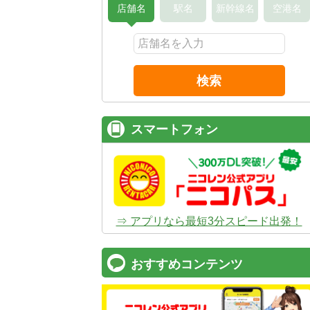
店舗名
駅名
新幹線名
空港名
検索
スマートフォン
⇒ アプリなら最短3分スピード出発！
おすすめコンテンツ