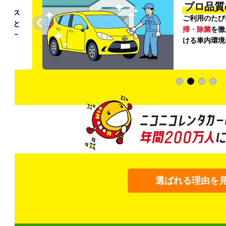
円〜
プロ品質
リンス
ご利用のたび
ること
掃・除菌
を徹
う
リー
ける車内環境
選ばれる理由を