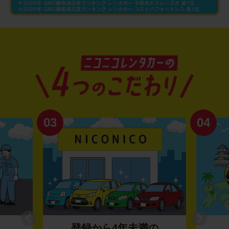
03
04
登録から4年未満の