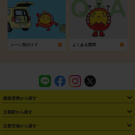
シーン別ガイド
よくある質問
都道府県から探す
・
北海道
・
青森県
・
岩手県
・
宮城県
・
秋田県
・
山形県
主要駅から探す
・
福島県
・
東京都
・
神奈川県
・
埼玉県
・
千葉県
・
茨城県
・
札幌駅
・
仙台駅
・
新宿駅
・
池袋駅
・
渋谷駅
・
東京駅
主要空港から探す
・
栃木県
・
群馬県
・
山梨県
・
愛知県
・
静岡県
・
岐阜県
・
横浜駅
・
川崎駅
・
大宮駅
・
西船橋駅
・
柏駅
・
名古屋駅