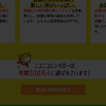
潔」
新しい車がいっぱい♪
全
点検
と
登録から4年未満の新しいクルマ
を多数
全国47
心感と
導入し、快適な車両の提供を追求して
駅チカ
環境に
います。もちろん追加料金は0円です。
店舗で
用いた
す。
選ばれる理由を見る