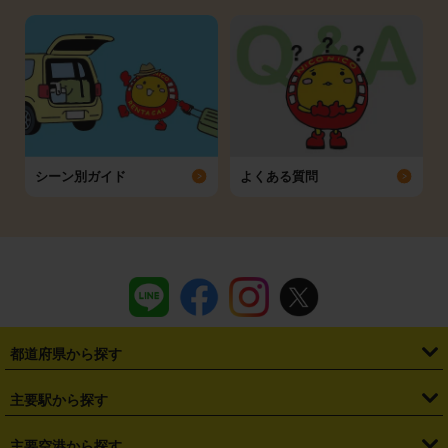
シーン別ガイド
よくある質問
都道府県から探す
・
北海道
・
青森県
・
岩手県
・
宮城県
・
秋田県
・
山形県
主要駅から探す
・
福島県
・
東京都
・
神奈川県
・
埼玉県
・
千葉県
・
茨城県
・
札幌駅
・
仙台駅
・
新宿駅
・
池袋駅
・
渋谷駅
・
東京駅
主要空港から探す