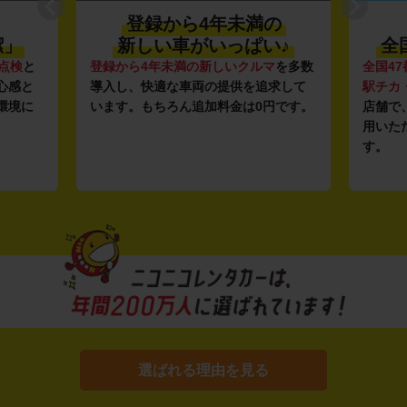
登録から4年未満の
潔」
新しい車がいっぱい♪
全
点検
と
登録から4年未満の新しいクルマ
を多数
全国47
心感と
導入し、快適な車両の提供を追求して
駅チカ
環境に
います。もちろん追加料金は0円です。
店舗で
用いた
す。
選ばれる理由を見る