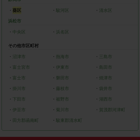
・
葵区
・
駿河区
・
清水区
浜松市
・
中央区
・
浜名区
その他市区町村
・
沼津市
・
熱海市
・
三島市
・
富士宮市
・
伊東市
・
島田市
・
富士市
・
磐田市
・
焼津市
・
掛川市
・
藤枝市
・
袋井市
・
下田市
・
裾野市
・
湖西市
・
伊豆市
・
菊川市
・
賀茂郡河津町
・
田方郡函南町
・
駿東郡清水町