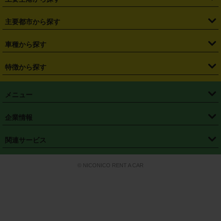
・
栃木県
・
群馬県
・
山梨県
・
愛知県
・
静岡県
・
岐阜県
・
横浜駅
・
川崎駅
・
大宮駅
・
西船橋駅
・
柏駅
・
名古屋駅
・
新千歳空港
・
仙台空港
主要都市から探す
・
長野県
・
新潟県
・
富山県
・
石川県
・
福井県
・
大阪府
・
大阪駅
・
難波駅
・
三宮駅
・
京都駅
・
広島駅
・
博多駅
・
成田空港
・
羽田空港
・
兵庫県
・
京都府
・
滋賀県
・
和歌山県
・
奈良県
・
三重県
・
札幌市
・
仙台市
車種から探す
・
熊本駅
・
那覇空港駅
・
中部国際空港セントレア
・
関西国際空港
・
鳥取県
・
島根県
・
岡山県
・
広島県
・
山口県
・
徳島県
・
千葉市
・
さいたま市
・
軽自動車
・
コンパクトカー
・
ステーションワゴン・セダン
特徴から探す
・
大阪国際空港（伊丹空港）
・
神戸空港
・
香川県
・
愛媛県
・
高知県
・
福岡県
・
佐賀県
・
長崎県
・
横浜市
・
川崎市
・
ミニバン・ワンボックス
・
高級ミニバン・ワンボックス
・
SUV
・
岡山空港
・
徳島空港
・
ハイブリッド
・
宅配レンタカー
・
ETCカードレンタル
・
熊本県
・
大分県
・
宮崎県
・
鹿児島県
・
沖縄県
・
相模原市
・
新潟市
メニュー
・
軽トラック・商用バン
・
福岡空港
・
鹿児島空港
・
長期レンタル
・
深夜時間帯レンタル
・
免責補償プラス
・
静岡市
・
浜松市
・
・
トラック・バン
トップページ
・
はじめての方へ
・
ご利用案内
(タウンエースバン、ライトエースバン等)
企業情報
・
那覇空港
・
パーフェクト補償
・
スタッドレスタイヤ
・
直前予約
・
名古屋市
・
京都市
・
・
トラック・バン
ベストレート保証
・
予約から返却まで
・
・
店舗オリジナル
利用シーン別ガイ
(ハイエースバン・キャラバン等)
・
・
ニコパス(アプリ)
会社概要
・
ニュース
・
国際運転免許証
・
フランチャイズ募集
・
営業時間外返却サービス
・
個人情報保護
関連サービス
・
大阪市
・
堺市
ド
・
・
レッカー搬送サービス
カスタマーハラスメントに対する基本方針
・
神戸市
・
岡山市
・
・
車種・料金
カーリースなら「定額ニコノリパック」
・
店舗を探す
・
キャンペーン
© NICONICO RENT A CAR
・
特定商取引法に基づく表記
・
旅行業約款
・
広島市
・
北九州市
・
・
会員特典
超短期カーリースの「ニコリース」
・
選ばれる理由
・
安心・安全への取
り組み
・
福岡市
・
熊本市
・
清潔・快適な車内
・
徹底した車両点検
・
新しいクルマ
空間