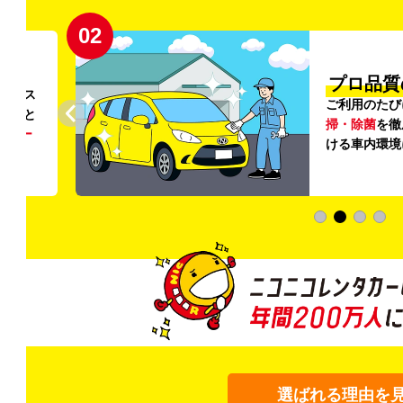
02
円〜
プロ品質
リンス
ご利用のたび
ること
掃・除菌
を徹
う
リー
ける車内環境
選ばれる理由を