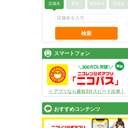
店舗名
駅名
新幹線名
空港名
検索
スマートフォン
⇒ アプリなら最短3分スピード出発！
おすすめコンテンツ