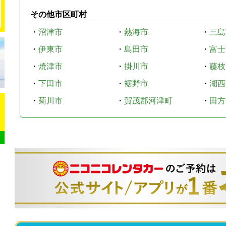
その他市区町村
・
沼津市
・
熱海市
・
三島
・
伊東市
・
島田市
・
富士
・
焼津市
・
掛川市
・
藤枝
・
下田市
・
裾野市
・
湖西
・
菊川市
・
賀茂郡河津町
・
田方