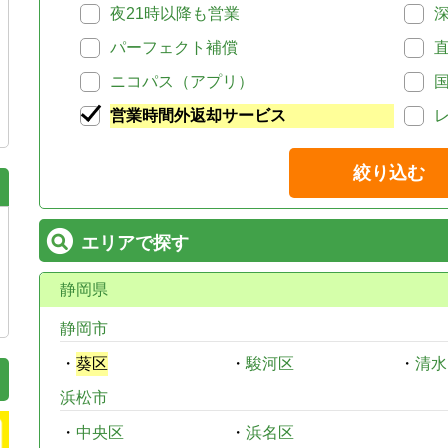
夜21時以降も営業
パーフェクト補償
ニコパス（アプリ）
営業時間外返却サービス
絞り込む
エリアで探す
静岡県
静岡市
・
葵区
・
駿河区
・
清水
浜松市
・
中央区
・
浜名区