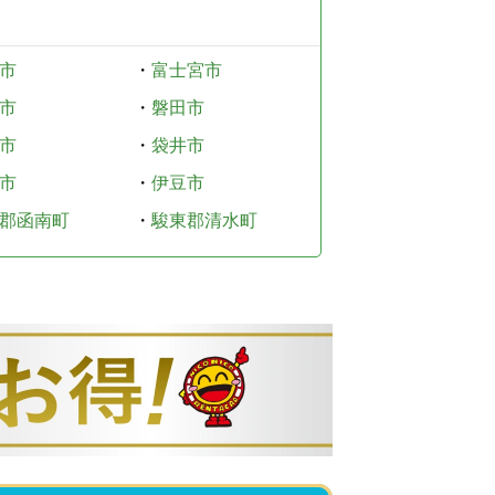
市
・
富士宮市
市
・
磐田市
市
・
袋井市
市
・
伊豆市
郡函南町
・
駿東郡清水町