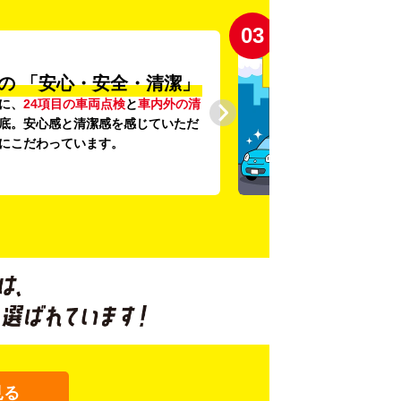
03
の
「安心・安全・清潔」
に、
24項目の車両点検
と
車内外の清
底。安心感と清潔感を感じていただ
にこだわっています。
見る