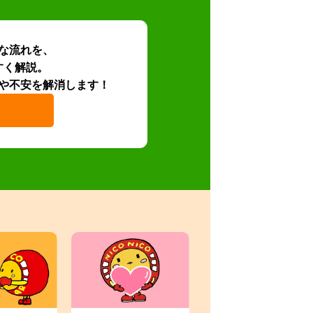
な流れを、
すく解説。
や不安を解消します！