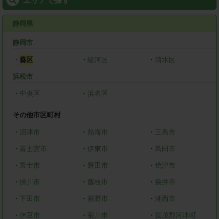
エリアで探す
静岡県
静岡市
・
葵区
・
駿河区
・
清水区
浜松市
・
中央区
・
浜名区
その他市区町村
・
沼津市
・
熱海市
・
三島市
・
富士宮市
・
伊東市
・
島田市
・
富士市
・
磐田市
・
焼津市
・
掛川市
・
藤枝市
・
袋井市
・
下田市
・
裾野市
・
湖西市
・
伊豆市
・
菊川市
・
賀茂郡河津町