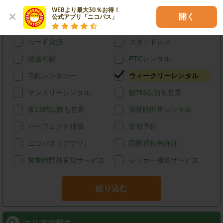
特徴で探す
WEBより最大30％お得！

開く
公式アプリ「ニコパス」
ハイブリッド
禁煙
カード決済
スタッドレス
給油可能
ETCレンタル
宅配レンタカー
ウィークリーレンタル
マンスリーレンタル
朝7時以前も営業
夜21時以降も営業
深夜時間帯レンタル
パーフェクト補償
直前予約
ニコパス（アプリ）
国際運転免許証
営業時間外返却サービス
レッカー搬送サービス
絞り込む