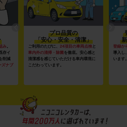
プロ品質の
〜
「安心・安全・清潔」
新
組み
。
ご利用のたびに、
24項目の車両点検
と
登録か
既存イ
車内外の清掃・除菌
を徹底。安心感と
導入し
を削減
清潔感を感じていただける車内環境に
います
ーズナブ
こだわっています。