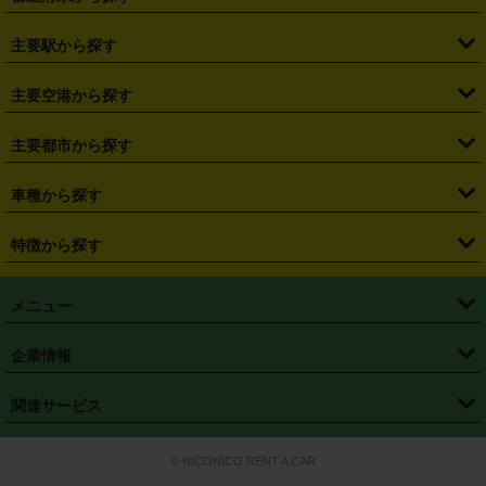
・
北海道
・
青森県
・
岩手県
・
宮城県
・
秋田県
・
山形県
主要駅から探す
・
福島県
・
東京都
・
神奈川県
・
埼玉県
・
千葉県
・
茨城県
・
札幌駅
・
仙台駅
・
新宿駅
・
池袋駅
・
渋谷駅
・
東京駅
主要空港から探す
・
栃木県
・
群馬県
・
山梨県
・
愛知県
・
静岡県
・
岐阜県
・
横浜駅
・
川崎駅
・
大宮駅
・
西船橋駅
・
柏駅
・
名古屋駅
・
新千歳空港
・
仙台空港
主要都市から探す
・
長野県
・
新潟県
・
富山県
・
石川県
・
福井県
・
大阪府
・
大阪駅
・
難波駅
・
三宮駅
・
京都駅
・
広島駅
・
博多駅
・
成田空港
・
羽田空港
・
兵庫県
・
京都府
・
滋賀県
・
和歌山県
・
奈良県
・
三重県
・
札幌市
・
仙台市
車種から探す
・
熊本駅
・
那覇空港駅
・
中部国際空港セントレア
・
関西国際空港
・
鳥取県
・
島根県
・
岡山県
・
広島県
・
山口県
・
徳島県
・
千葉市
・
さいたま市
・
軽自動車
・
コンパクトカー
・
ステーションワゴン・セダン
特徴から探す
・
大阪国際空港（伊丹空港）
・
神戸空港
・
香川県
・
愛媛県
・
高知県
・
福岡県
・
佐賀県
・
長崎県
・
横浜市
・
川崎市
・
ミニバン・ワンボックス
・
高級ミニバン・ワンボックス
・
SUV
・
岡山空港
・
徳島空港
・
ハイブリッド
・
宅配レンタカー
・
ETCカードレンタル
・
熊本県
・
大分県
・
宮崎県
・
鹿児島県
・
沖縄県
・
相模原市
・
新潟市
メニュー
・
軽トラック・商用バン
・
福岡空港
・
鹿児島空港
・
長期レンタル
・
深夜時間帯レンタル
・
免責補償プラス
・
静岡市
・
浜松市
・
・
トラック・バン
トップページ
・
はじめての方へ
・
ご利用案内
(タウンエースバン、ライトエースバン等)
企業情報
・
那覇空港
・
パーフェクト補償
・
スタッドレスタイヤ
・
直前予約
・
名古屋市
・
京都市
・
・
トラック・バン
ベストレート保証
・
予約から返却まで
・
・
店舗オリジナル
利用シーン別ガイ
(ハイエースバン・キャラバン等)
・
・
ニコパス(アプリ)
会社概要
・
ニュース
・
国際運転免許証
・
フランチャイズ募集
・
営業時間外返却サービス
・
個人情報保護
関連サービス
・
大阪市
・
堺市
ド
・
・
レッカー搬送サービス
カスタマーハラスメントに対する基本方針
・
神戸市
・
岡山市
・
・
車種・料金
カーリースなら「定額ニコノリパック」
・
店舗を探す
・
キャンペーン
© NICONICO RENT A CAR
・
特定商取引法に基づく表記
・
旅行業約款
・
広島市
・
北九州市
・
・
会員特典
超短期カーリースの「ニコリース」
・
選ばれる理由
・
安心・安全への取