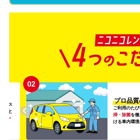
02
円〜
プロ品質
リンス
ご利用のたび
ること
掃・除菌
を徹
う
リー
ける車内環境