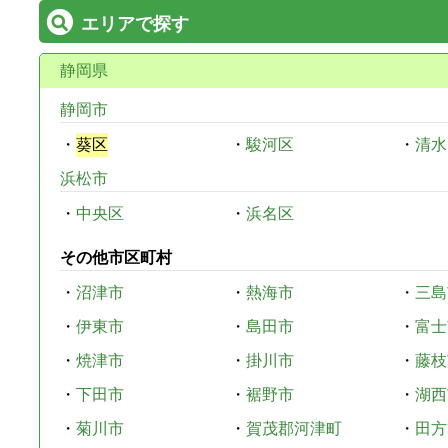
エリアで探す
静岡県
静岡市
・
葵区
・
駿河区
・
清水
浜松市
・
中央区
・
浜名区
その他市区町村
・
沼津市
・
熱海市
・
三島
・
伊東市
・
島田市
・
富士
・
焼津市
・
掛川市
・
藤枝
・
下田市
・
裾野市
・
湖西
・
菊川市
・
賀茂郡河津町
・
田方