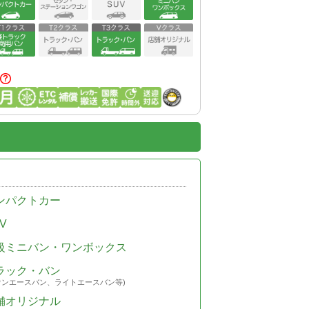
ンパクトカー
V
級ミニバン・ワンボックス
ラック・バン
ウンエースバン、ライトエースバン等)
舗オリジナル