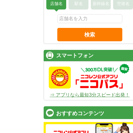
店舗名
駅名
新幹線名
空港名
検索
スマートフォン
⇒ アプリなら最短3分スピード出発！
おすすめコンテンツ