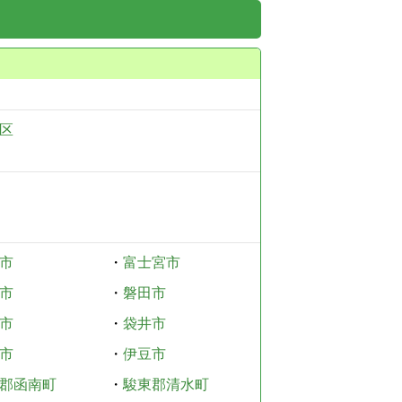
区
市
・
富士宮市
市
・
磐田市
市
・
袋井市
市
・
伊豆市
郡函南町
・
駿東郡清水町