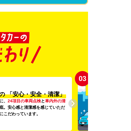
03
の
「安心・安全・清潔」
に、
24項目の車両点検
と
車内外の清
底。安心感と清潔感を感じていただ
にこだわっています。