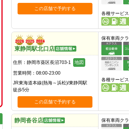
この店舗で予約する
各種サービス
保有車両クラ
東静岡駅北口店
住所：
静岡市葵区長沼703-1
地図
営業時間：
08:00-23:00
各種サービス
JR東海道本線(熱海～浜松)
/
東静岡駅
徒歩
5
分
この店舗で予約する
静岡沓谷店
保有車両クラ