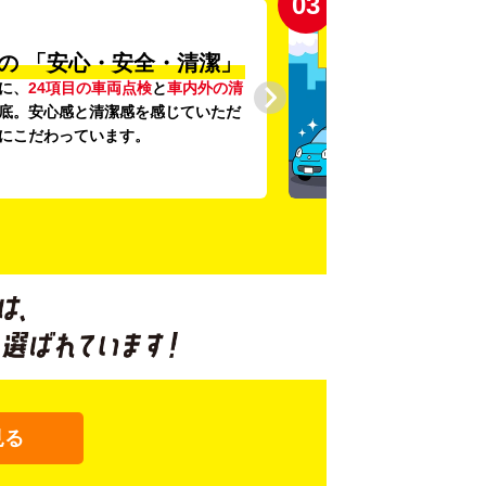
03
の
「安心・安全・清潔」
に、
24項目の車両点検
と
車内外の清
底。安心感と清潔感を感じていただ
にこだわっています。
見る