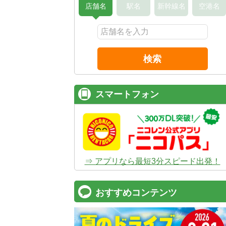
店舗名
駅名
新幹線名
空港名
検索
スマートフォン
⇒ アプリなら最短3分スピード出発！
おすすめコンテンツ