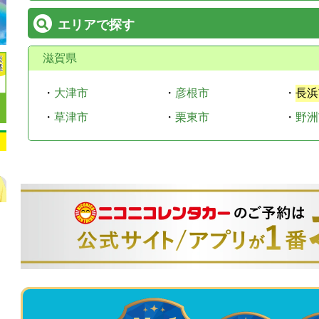
エリアで探す
滋賀県
・
大津市
・
彦根市
・
長浜
・
草津市
・
栗東市
・
野洲