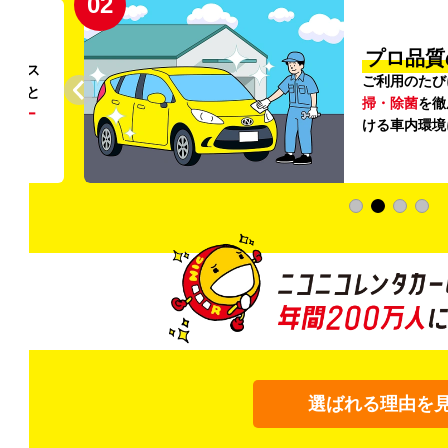
02
円〜
プロ品質
リンス
ご利用のたび
ること
掃・除菌
を徹
う
リー
ける車内環境
選ばれる理由を