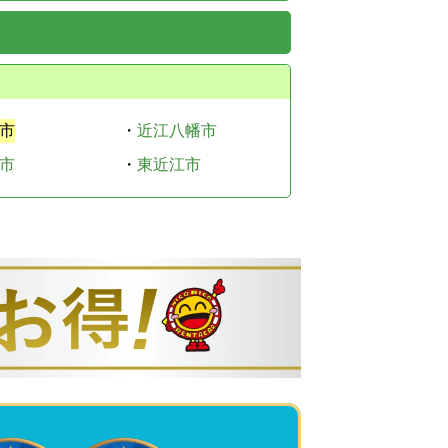
市
・
近江八幡市
市
・
東近江市