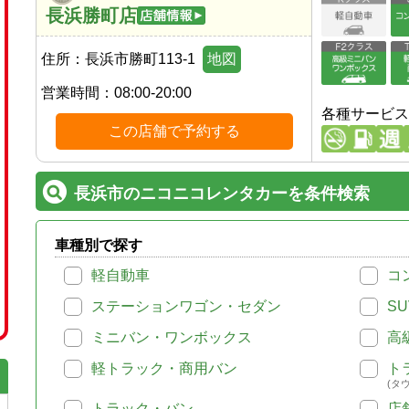
長浜勝町店
住所：
長浜市勝町113-1
地図
営業時間：
08:00-20:00
各種サービス
この店舗で予約する
長浜市のニコニコレンタカーを条件検索
車種別で探す
軽自動車
コ
ステーションワゴン・セダン
SU
ミニバン・ワンボックス
高
軽トラック・商用バン
ト
(タ
トラック・バン
店