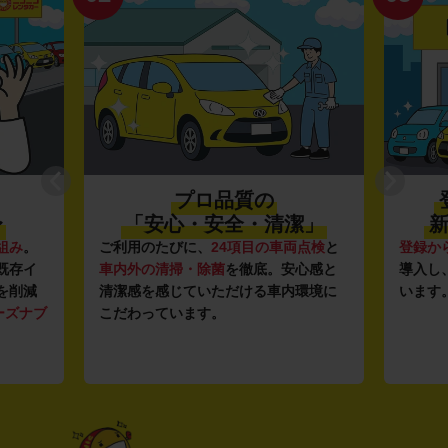
プロ品質の
〜
「安心・安全・清潔」
新
組み
。
ご利用のたびに、
24項目の車両点検
と
登録か
既存イ
車内外の清掃・除菌
を徹底。安心感と
導入し
を削減
清潔感を感じていただける車内環境に
います
ーズナブ
こだわっています。