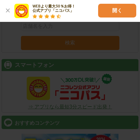
WEBより最大30％お得！

店舗名
駅名
新幹線名
空港名
開く
公式アプリ「ニコパス」
検索
スマートフォン
⇒ アプリなら最短3分スピード出発！
おすすめコンテンツ