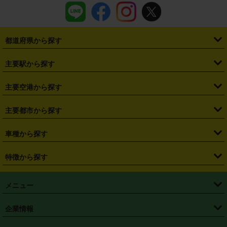
都道府県から探す
・
北海道
・
青森県
・
岩手県
・
宮城県
・
秋田県
・
山形県
主要駅から探す
・
福島県
・
東京都
・
神奈川県
・
埼玉県
・
千葉県
・
茨城県
・
札幌駅
・
仙台駅
・
新宿駅
・
池袋駅
・
渋谷駅
・
東京駅
主要空港から探す
・
栃木県
・
群馬県
・
山梨県
・
愛知県
・
静岡県
・
岐阜県
・
横浜駅
・
川崎駅
・
大宮駅
・
西船橋駅
・
柏駅
・
名古屋駅
・
新千歳空港
・
仙台空港
主要都市から探す
・
長野県
・
新潟県
・
富山県
・
石川県
・
福井県
・
大阪府
・
大阪駅
・
難波駅
・
三宮駅
・
京都駅
・
広島駅
・
博多駅
・
成田空港
・
羽田空港
・
兵庫県
・
京都府
・
滋賀県
・
和歌山県
・
奈良県
・
三重県
・
札幌市
・
仙台市
車種から探す
・
熊本駅
・
那覇空港駅
・
中部国際空港セントレア
・
関西国際空港
・
鳥取県
・
島根県
・
岡山県
・
広島県
・
山口県
・
徳島県
・
千葉市
・
さいたま市
・
軽自動車
・
コンパクトカー
・
ステーションワゴン・セダン
特徴から探す
・
大阪国際空港（伊丹空港）
・
神戸空港
・
香川県
・
愛媛県
・
高知県
・
福岡県
・
佐賀県
・
長崎県
・
横浜市
・
川崎市
・
ミニバン・ワンボックス
・
高級ミニバン・ワンボックス
・
SUV
・
岡山空港
・
徳島空港
・
ハイブリッド
・
宅配レンタカー
・
ETCカードレンタル
・
熊本県
・
大分県
・
宮崎県
・
鹿児島県
・
沖縄県
・
相模原市
・
新潟市
メニュー
・
軽トラック・商用バン
・
福岡空港
・
鹿児島空港
・
長期レンタル
・
深夜時間帯レンタル
・
免責補償プラス
・
静岡市
・
浜松市
・
・
トラック・バン
トップページ
・
はじめての方へ
・
ご利用案内
(タウンエースバン、ライトエースバン等)
企業情報
・
那覇空港
・
パーフェクト補償
・
スタッドレスタイヤ
・
直前予約
・
名古屋市
・
京都市
・
・
トラック・バン
ベストレート保証
・
予約から返却まで
・
・
店舗オリジナル
利用シーン別ガイ
(ハイエースバン・キャラバン等)