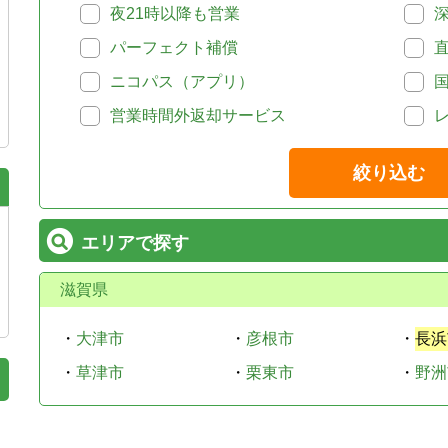
夜21時以降も営業
パーフェクト補償
ニコパス（アプリ）
営業時間外返却サービス
絞り込む
エリアで探す
滋賀県
・
大津市
・
彦根市
・
長浜
・
草津市
・
栗東市
・
野洲