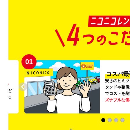
02
円〜
プロ品質
リンス
ご利用のたび
ること
掃・除菌
を徹
う
リー
ける車内環境