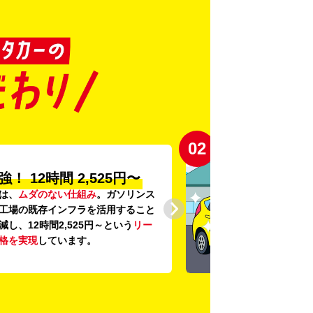
03
の
「安心・安全・清潔」
に、
24項目の車両点検
と
車内外の清
底。安心感と清潔感を感じていただ
にこだわっています。