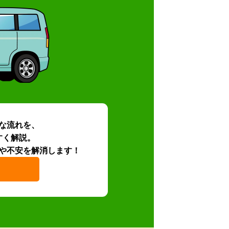
な流れを、
すく解説。
や不安を解消します！