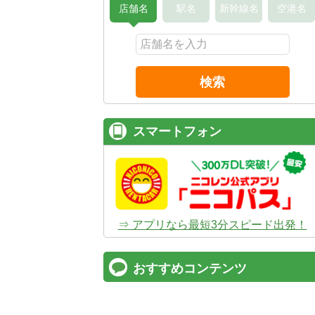
店舗名
駅名
新幹線名
空港名
検索
スマートフォン
⇒ アプリなら最短3分スピード出発！
おすすめコンテンツ