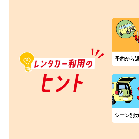
予約から
シーン別