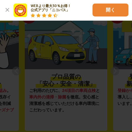
WEBより最大30％お得！

開く
公式アプリ「ニコパス」
02
03
プロ品質の
〜
「安心・安全・清潔」
新
組み
。
ご利用のたびに、
24項目の車両点検
と
登録か
既存イ
車内外の清掃・除菌
を徹底。安心感と
導入し
を削減
清潔感を感じていただける車内環境に
います
ーズナブ
こだわっています。