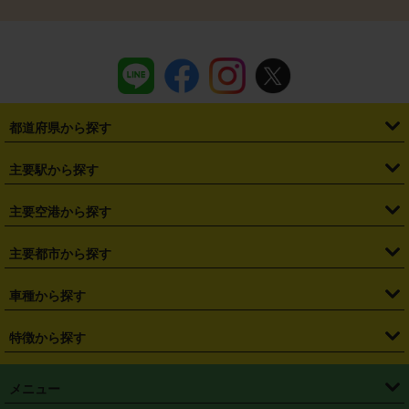
都道府県から探す
・
北海道
・
青森県
・
岩手県
・
宮城県
・
秋田県
・
山形県
主要駅から探す
・
福島県
・
東京都
・
神奈川県
・
埼玉県
・
千葉県
・
茨城県
・
札幌駅
・
仙台駅
・
新宿駅
・
池袋駅
・
渋谷駅
・
東京駅
主要空港から探す
・
栃木県
・
群馬県
・
山梨県
・
愛知県
・
静岡県
・
岐阜県
・
横浜駅
・
川崎駅
・
大宮駅
・
西船橋駅
・
柏駅
・
名古屋駅
・
新千歳空港
・
仙台空港
主要都市から探す
・
長野県
・
新潟県
・
富山県
・
石川県
・
福井県
・
大阪府
・
大阪駅
・
難波駅
・
三宮駅
・
京都駅
・
広島駅
・
博多駅
・
成田空港
・
羽田空港
・
兵庫県
・
京都府
・
滋賀県
・
和歌山県
・
奈良県
・
三重県
・
札幌市
・
仙台市
車種から探す
・
熊本駅
・
那覇空港駅
・
中部国際空港セントレア
・
関西国際空港
・
鳥取県
・
島根県
・
岡山県
・
広島県
・
山口県
・
徳島県
・
千葉市
・
さいたま市
・
軽自動車
・
コンパクトカー
・
ステーションワゴン・セダン
特徴から探す
・
大阪国際空港（伊丹空港）
・
神戸空港
・
香川県
・
愛媛県
・
高知県
・
福岡県
・
佐賀県
・
長崎県
・
横浜市
・
川崎市
・
ミニバン・ワンボックス
・
高級ミニバン・ワンボックス
・
SUV
・
岡山空港
・
徳島空港
・
ハイブリッド
・
宅配レンタカー
・
ETCカードレンタル
・
熊本県
・
大分県
・
宮崎県
・
鹿児島県
・
沖縄県
・
相模原市
・
新潟市
メニュー
・
軽トラック・商用バン
・
福岡空港
・
鹿児島空港
・
長期レンタル
・
深夜時間帯レンタル
・
免責補償プラス