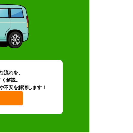
な流れを、
すく解説。
や不安を解消します！