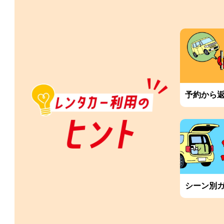
予約から
シーン別