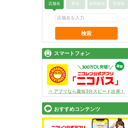
店舗名
駅名
新幹線名
空港名
検索
スマートフォン
⇒ アプリなら最短3分スピード出発！
おすすめコンテンツ