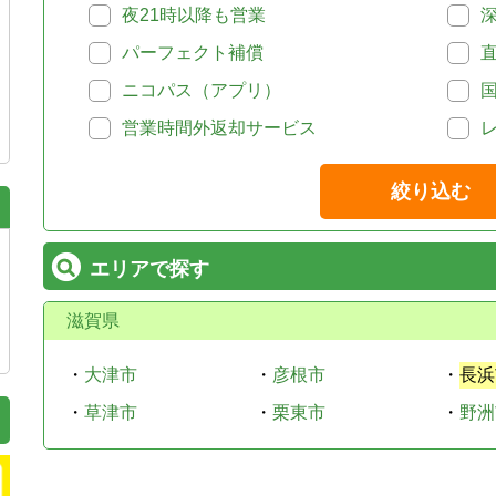
夜21時以降も営業
パーフェクト補償
ニコパス（アプリ）
営業時間外返却サービス
絞り込む
エリアで探す
滋賀県
・
大津市
・
彦根市
・
長浜
・
草津市
・
栗東市
・
野洲