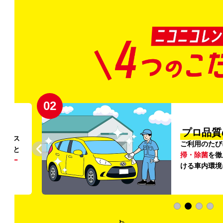
02
円〜
プロ品質
リンス
ご利用のたび
ること
掃・除菌
を徹
う
リー
ける車内環境