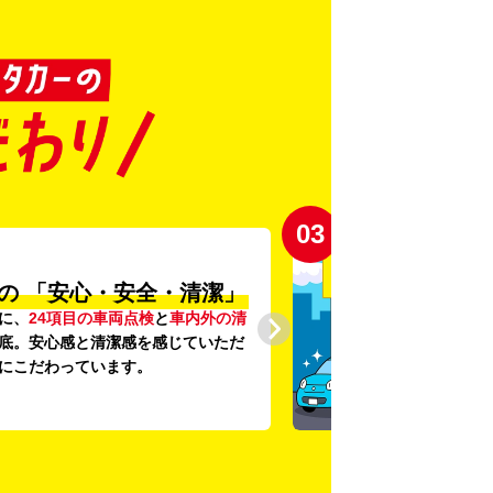
03
の
「安心・安全・清潔」
に、
24項目の車両点検
と
車内外の清
底。安心感と清潔感を感じていただ
にこだわっています。